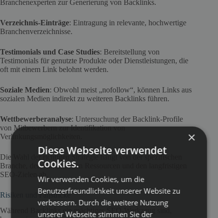
Branchenexperten zur Generierung von Backlinks.
Verzeichnis-Einträge
: Eintragung in relevante, hochwertige
Branchenverzeichnisse.
Testimonials und Case Studies
: Bereitstellung von
Testimonials für genutzte Produkte oder Dienstleistungen, die
oft mit einem Link belohnt werden.
Soziale Medien
: Obwohl meist „nofollow“, können Links aus
sozialen Medien indirekt zu weiteren Backlinks führen.
Wettbewerberanalyse
: Untersuchung der Backlink-Profile
von Mitbewerbern zur Identifikation von
×
Verlinkungsmöglichkeiten.
Diese Webseite verwendet
Die Wahl der richtigen Strategie hängt von der spezifischen
Cookies.
Branche, den vorhandenen Ressourcen und den langfristigen
SEO-Zielen ab.
Wir verwenden Cookies, um die
Benutzerfreundlichkeit unserer Website zu
Risiken und Fallstricke
verbessern. Durch die weitere Nutzung
Während Backlinks ein mächtiges SEO-Werkzeug sind,
unserer Webseite stimmen Sie der