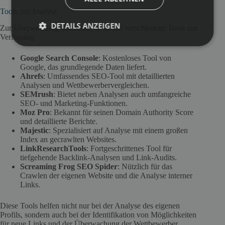
Tools zur Analyse
DETAILS ANZEIGEN
Zur Überwachung und Analyse stehen verschiedene Tools zur
Verfügung:
Google Search Console
: Kostenloses Tool von
Google, das grundlegende Daten liefert.
Ahrefs
: Umfassendes SEO-Tool mit detaillierten
Analysen und Wettbewerbervergleichen.
SEMrush
: Bietet neben Analysen auch umfangreiche
SEO- und Marketing-Funktionen.
Moz Pro
: Bekannt für seinen Domain Authority Score
und detaillierte Berichte.
Majestic
: Spezialisiert auf Analyse mit einem großen
Index an gecrawlten Websites.
LinkResearchTools
: Fortgeschrittenes Tool für
tiefgehende Backlink-Analysen und Link-Audits.
Screaming Frog SEO Spider
: Nützlich für das
Crawlen der eigenen Website und die Analyse interner
Links.
Diese Tools helfen nicht nur bei der Analyse des eigenen
Profils, sondern auch bei der Identifikation von Möglichkeiten
für neue Links und der Überwachung der Wettbewerber.