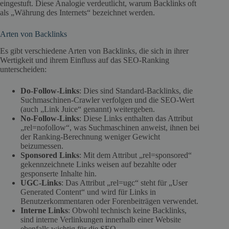
eingestuft. Diese Analogie verdeutlicht, warum Backlinks oft
als „Währung des Internets“ bezeichnet werden.
Arten von Backlinks
Es gibt verschiedene Arten von Backlinks, die sich in ihrer
Wertigkeit und ihrem Einfluss auf das SEO-Ranking
unterscheiden:
Do-Follow-Links
: Dies sind Standard-Backlinks, die
Suchmaschinen-Crawler verfolgen und die SEO-Wert
(auch „Link Juice“ genannt) weitergeben.
No-Follow-Links
: Diese Links enthalten das Attribut
„rel=nofollow“, was Suchmaschinen anweist, ihnen bei
der Ranking-Berechnung weniger Gewicht
beizumessen.
Sponsored Links
: Mit dem Attribut „rel=sponsored“
gekennzeichnete Links weisen auf bezahlte oder
gesponserte Inhalte hin.
UGC-Links
: Das Attribut „rel=ugc“ steht für „User
Generated Content“ und wird für Links in
Benutzerkommentaren oder Forenbeiträgen verwendet.
Interne Links
: Obwohl technisch keine Backlinks,
sind interne Verlinkungen innerhalb einer Website
ebenfalls wichtig für die SEO.