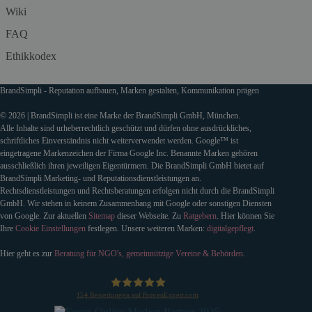
Wiki
FAQ
Ethikkodex
BrandSimpli - Reputation aufbauen, Marken gestalten, Kommunikation prägen
© 2026 | BrandSimpli ist eine Marke der BrandSimpli GmbH, München.
Alle Inhalte sind urheberrechtlich geschützt und dürfen ohne ausdrückliches,
schriftliches Einverständnis nicht weiterverwendet werden. Google™ ist
eingetragene Markenzeichen der Firma Google Inc. Benannte Marken gehören
ausschließlich ihren jeweiligen Eigentürmern. Die BrandSimpli GmbH bietet auf
BrandSimpli Marketing- und Reputationsdienstleistungen an.
Rechtsdienstleistungen und Rechtsberatungen erfolgen nicht durch die BrandSimpli
GmbH. Wir stehen in keinem Zusammenhang mit Google oder sonstigen Diensten
von Google. Zur aktuellen
Sitemap
dieser Webseite. Zu
Ratgebern
. Hier können Sie
Ihre
Cookie Einstellungen
festlegen. Unsere weiteren Marken:
digitalgepflegt
.
Hier geht es zur
Beratung für NGO's, gemeinnützige Vereine & Behörden
.
154
Bewertungen auf ProvenExpert.com