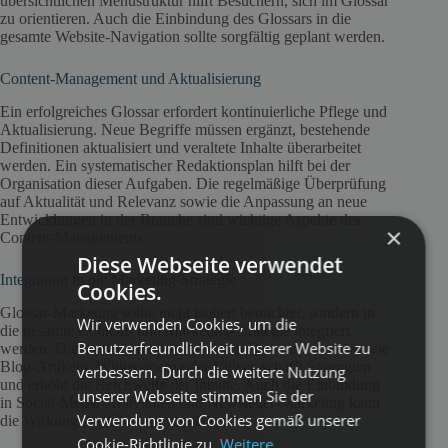
übersichtlichen Menüstruktur hilft Besuchern, sich im Glossar
zu orientieren. Auch die Einbindung des Glossars in die
gesamte Website-Navigation sollte sorgfältig geplant werden.
Content-Management und Aktualisierung
Ein erfolgreiches Glossar erfordert kontinuierliche Pflege und
Aktualisierung. Neue Begriffe müssen ergänzt, bestehende
Definitionen aktualisiert und veraltete Inhalte überarbeitet
werden. Ein systematischer Redaktionsplan hilft bei der
Organisation dieser Aufgaben. Die regelmäßige Überprüfung
auf Aktualität und Relevanz sowie die Anpassung an neue
Entwicklungen in der Branche sind wichtige Aspekte des
×
Content-Managements.
Diese Webseite verwendet
Integration in die Marketing-Strategie
Cookies.
Glossar-Marketing sollte nicht isoliert betrachtet, sondern in
Wir verwenden Cookies, um die
die gesamte Content- und Marketing-Strategie integriert
Benutzerfreundlichkeit unserer Website zu
werden. Die Verknüpfung mit anderen Content-Formaten wie
Blog-Artikeln, Whitepapern oder Videos schafft Synergien
verbessern. Durch die weitere Nutzung
und erhöht die Reichweite der Inhalte. Auch die Einbindung
unserer Webseite stimmen Sie der
in Social-Media-Aktivitäten und Newsletter-Marketing kann
Verwendung von Cookies gemäß unserer
die Wirkung des Glossars verstärken.
Cookie-Richtlinie zu.
Weitere