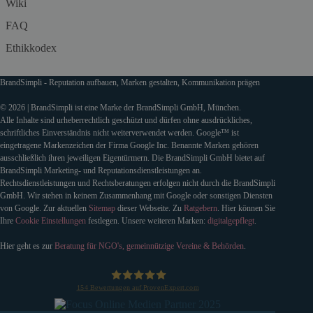
Wiki
FAQ
Ethikkodex
BrandSimpli - Reputation aufbauen, Marken gestalten, Kommunikation prägen
© 2026 | BrandSimpli ist eine Marke der BrandSimpli GmbH, München.
Alle Inhalte sind urheberrechtlich geschützt und dürfen ohne ausdrückliches,
schriftliches Einverständnis nicht weiterverwendet werden. Google™ ist
eingetragene Markenzeichen der Firma Google Inc. Benannte Marken gehören
ausschließlich ihren jeweiligen Eigentürmern. Die BrandSimpli GmbH bietet auf
BrandSimpli Marketing- und Reputationsdienstleistungen an.
Rechtsdienstleistungen und Rechtsberatungen erfolgen nicht durch die BrandSimpli
GmbH. Wir stehen in keinem Zusammenhang mit Google oder sonstigen Diensten
von Google. Zur aktuellen
Sitemap
dieser Webseite. Zu
Ratgebern
. Hier können Sie
Ihre
Cookie Einstellungen
festlegen. Unsere weiteren Marken:
digitalgepflegt
.
Hier geht es zur
Beratung für NGO's, gemeinnützige Vereine & Behörden
.
154
Bewertungen auf ProvenExpert.com
BrandSimpli GmbH