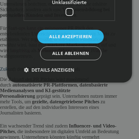
Unklassifizierte
Unternehmen berichten, entsteht nicht nur eine erhöhte
Sichtbarkeit, sondern auch eine
Vertrauensbildung bei
potenziellen Kunden und Investoren
.
Für Start-ups kann ein gelungener PR Pitch den
entscheidenden Unterschied machen, um sich am Markt zu
ALLE AKZEPTIEREN
etablieren. Wer regelmäßig in relevanten Publikationen
erwähnt wird, baut eine
stärkere Markenpräsenz
auf und
wird langfristig als
Meinungsführer
in seiner Branche
ALLE ABLEHNEN
wahrgenommen.
Zukunft des PR Pitches und neue Trends
DETAILS ANZEIGEN
Die Zukunft des PR Pitches wird zunehmend
durch
automatisierte PR-Plattformen, datenbasierte
Medienanalysen und KI-gestützte
Personalisierung
geprägt sein. Unternehmen nutzen immer
mehr Tools, um
gezielte, datengetriebene Pitches
zu
erstellen, die auf den individuellen Interessen eines
Journalisten basieren.
Ein wachsender Trend sind zudem
Influencer- und Video-
Pitches
, die insbesondere im digitalen Umfeld an Bedeutung
gewinnen. Unternehmen könnten künftig vermehrt