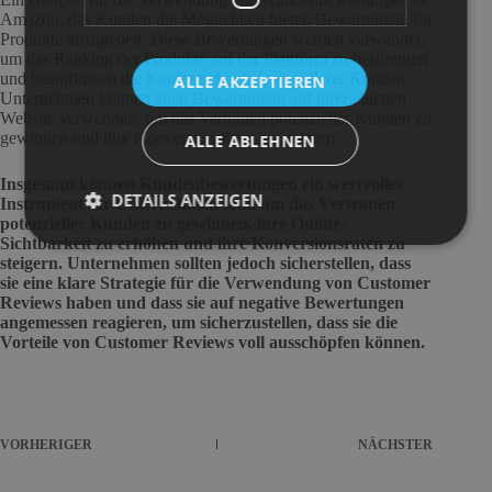
Amazon, das Kunden die Möglichkeit bietet, Bewertungen für
Produkte abzugeben. Diese Bewertungen werden verwendet,
um das Ranking der Produkte auf der Plattform zu bestimmen
und beeinflussen die Kaufentscheidungen anderer Kunden.
ALLE AKZEPTIEREN
Unternehmen können auch Bewertungen auf ihrer eigenen
Website verwenden, um das Vertrauen potenzieller Kunden zu
gewinnen und ihre Konversionsraten zu steigern.
ALLE ABLEHNEN
Insgesamt können Kundenbewertungen ein wertvolles
DETAILS ANZEIGEN
Instrument für Unternehmen sein, um das Vertrauen
potenzieller Kunden zu gewinnen, ihre Online-
Sichtbarkeit zu erhöhen und ihre Konversionsraten zu
steigern. Unternehmen sollten jedoch sicherstellen, dass
sie eine klare Strategie für die Verwendung von Customer
Reviews haben und dass sie auf negative Bewertungen
angemessen reagieren, um sicherzustellen, dass sie die
Vorteile von Customer Reviews voll ausschöpfen können.
VORHERIGER
NÄCHSTER