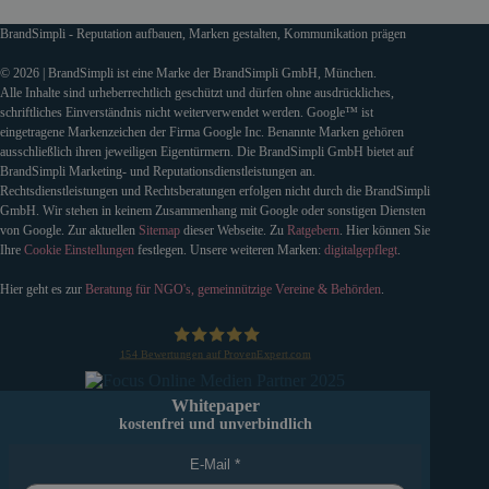
BrandSimpli - Reputation aufbauen, Marken gestalten, Kommunikation prägen
© 2026 | BrandSimpli ist eine Marke der BrandSimpli GmbH, München.
Alle Inhalte sind urheberrechtlich geschützt und dürfen ohne ausdrückliches,
schriftliches Einverständnis nicht weiterverwendet werden. Google™ ist
eingetragene Markenzeichen der Firma Google Inc. Benannte Marken gehören
ausschließlich ihren jeweiligen Eigentürmern. Die BrandSimpli GmbH bietet auf
BrandSimpli Marketing- und Reputationsdienstleistungen an.
Rechtsdienstleistungen und Rechtsberatungen erfolgen nicht durch die BrandSimpli
GmbH. Wir stehen in keinem Zusammenhang mit Google oder sonstigen Diensten
von Google. Zur aktuellen
Sitemap
dieser Webseite. Zu
Ratgebern
. Hier können Sie
Ihre
Cookie Einstellungen
festlegen. Unsere weiteren Marken:
digitalgepflegt
.
Hier geht es zur
Beratung für NGO's, gemeinnützige Vereine & Behörden
.
154
Bewertungen auf ProvenExpert.com
BrandSimpli GmbH
Whitepaper
kostenfrei und unverbindlich
E-Mail