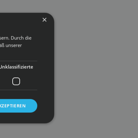
×
sern. Durch die
äß unserer
Unklassifizierte
KZEPTIEREN