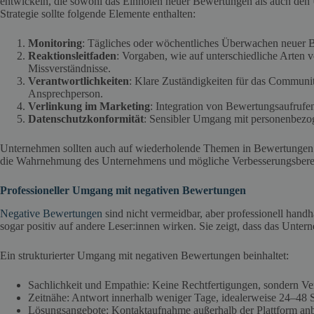
entwickeln, die sowohl das Einholen neuer Bewertungen als auch de
Strategie sollte folgende Elemente enthalten:
Monitoring
: Tägliches oder wöchentliches Überwachen neuer Be
Reaktionsleitfaden
: Vorgaben, wie auf unterschiedliche Arten v
Missverständnisse.
Verantwortlichkeiten
: Klare Zuständigkeiten für das Communit
Ansprechperson.
Verlinkung im Marketing
: Integration von Bewertungsaufrufe
Datenschutzkonformität
: Sensibler Umgang mit personenbezog
Unternehmen sollten auch auf wiederholende Themen in Bewertungen a
die Wahrnehmung des Unternehmens und mögliche Verbesserungsbere
Professioneller Umgang mit negativen Bewertungen
Negative Bewertungen
sind nicht vermeidbar, aber professionell handh
sogar positiv auf andere Leser:innen wirken. Sie zeigt, dass das Unter
Ein strukturierter Umgang mit negativen Bewertungen beinhaltet:
Sachlichkeit und Empathie: Keine Rechtfertigungen, sondern Ver
Zeitnähe: Antwort innerhalb weniger Tage, idealerweise 24–48 
Lösungsangebote: Kontaktaufnahme außerhalb der Plattform anbi