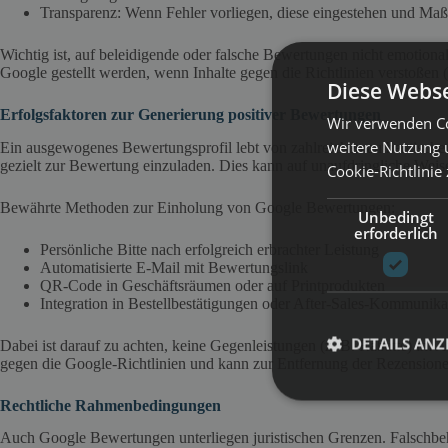
Transparenz: Wenn Fehler vorliegen, diese eingestehen und Ma
Wichtig ist, auf beleidigende oder falsche Bewertungen nicht emotiona
Google gestellt werden, wenn Inhalte gegen die Richtlinien verstoßen
Diese Webse
Erfolgsfaktoren zur Generierung positiver Bewertungen
Wir verwenden Co
weitere Nutzung 
Ein ausgewogenes Bewertungsprofil lebt von zahlreichen authentische
gezielt zur Bewertung einzuladen. Dies kann auf unaufdringliche Wei
Cookie-Richtlinie
Bewährte Methoden zur Einholung von Google Bewertungen:
Unbedingt
erforderlich
Persönliche Bitte nach erfolgreich erbrachter Leistung
Automatisierte E-Mail mit Bewertungslink
QR-Code in Geschäftsräumen oder auf Printprodukten
Integration in Bestellbestätigungen oder After-Sales-Kommunika
DETAILS ANZ
Dabei ist darauf zu achten, keine Gegenleistungen (z. B. Rabatte) im 
gegen die Google-Richtlinien und kann zur Entfernung der Rezensione
Rechtliche Rahmenbedingungen
Auch Google Bewertungen unterliegen juristischen Grenzen. Falschb