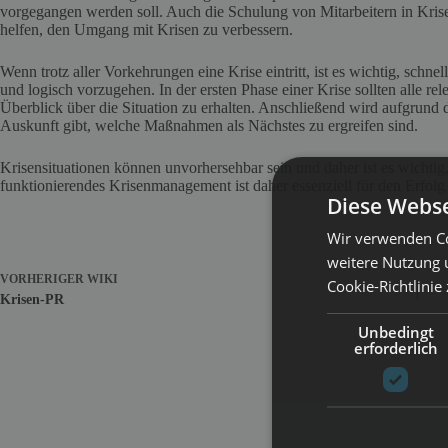
vorgegangen werden soll. Auch die Schulung von Mitarbeitern in Kri
helfen, den Umgang mit Krisen zu verbessern.
Wenn trotz aller Vorkehrungen eine Krise eintritt, ist es wichtig, schne
und logisch vorzugehen. In der ersten Phase einer Krise sollten alle 
Überblick über die Situation zu erhalten. Anschließend wird aufgrund d
Auskunft gibt, welche Maßnahmen als Nächstes zu ergreifen sind.
Krisensituationen können unvorhersehbar sein und daher ist es wichtig
funktionierendes Krisenmanagement ist daher essenziell für den Erfol
Diese Webse
Wir verwenden Co
weitere Nutzung 
VORHERIGER
WIKI
Cookie-Richtlinie
Krisen-PR
Unbedingt
erforderlich