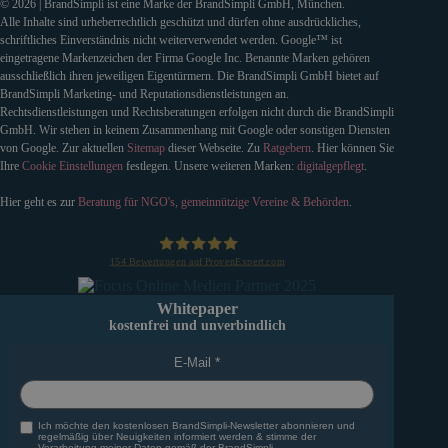
© 2026 | BrandSimpli ist eine Marke der BrandSimpli GmbH, München.
Alle Inhalte sind urheberrechtlich geschützt und dürfen ohne ausdrückliches,
schriftliches Einverständnis nicht weiterverwendet werden. Google™ ist
eingetragene Markenzeichen der Firma Google Inc. Benannte Marken gehören
ausschließlich ihren jeweiligen Eigentürmern. Die BrandSimpli GmbH bietet auf
BrandSimpli Marketing- und Reputationsdienstleistungen an.
Rechtsdienstleistungen und Rechtsberatungen erfolgen nicht durch die BrandSimpli
GmbH. Wir stehen in keinem Zusammenhang mit Google oder sonstigen Diensten
von Google. Zur aktuellen
Sitemap
dieser Webseite. Zu
Ratgebern
. Hier können Sie
Ihre
Cookie Einstellungen
festlegen. Unsere weiteren Marken:
digitalgepflegt
.
Hier geht es zur
Beratung für NGO's, gemeinnützige Vereine & Behörden
.
154
Bewertungen auf ProvenExpert.com
BrandSimpli GmbH
Whitepaper
kostenfrei und unverbindlich
E-Mail
Ich möchte den kostenlosen BrandSimpli-Newsletter abonnieren und
regelmäßig über Neuigkeiten informiert werden & stimme der
Verarbeitung meiner Daten gemäß der BrandSimpli