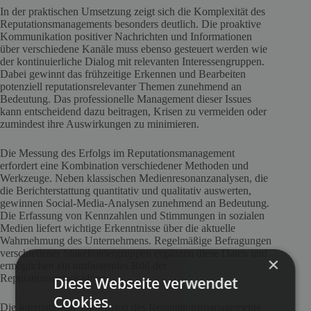
In der praktischen Umsetzung zeigt sich die Komplexität des
Reputationsmanagements besonders deutlich. Die proaktive
Kommunikation positiver Nachrichten und Informationen
über verschiedene Kanäle muss ebenso gesteuert werden wie
der kontinuierliche Dialog mit relevanten Interessengruppen.
Dabei gewinnt das frühzeitige Erkennen und Bearbeiten
potenziell reputationsrelevanter Themen zunehmend an
Bedeutung. Das professionelle Management dieser Issues
kann entscheidend dazu beitragen, Krisen zu vermeiden oder
zumindest ihre Auswirkungen zu minimieren.
Die Messung des Erfolgs im Reputationsmanagement
erfordert eine Kombination verschiedener Methoden und
Werkzeuge. Neben klassischen Medienresonanzanalysen, die
die Berichterstattung quantitativ und qualitativ auswerten,
gewinnen Social-Media-Analysen zunehmend an Bedeutung.
Die Erfassung von Kennzahlen und Stimmungen in sozialen
Medien liefert wichtige Erkenntnisse über die aktuelle
Wahrnehmung des Unternehmens. Regelmäßige Befragungen
verschiedener Stakeholdergruppen ergänzen diese Daten und
×
ermöglichen ein umfassendes Bild der
Reputationsentwicklung.
Diese Webseite verwendet
Cookies.
Die internationale Dimension des Reputationsmanagements