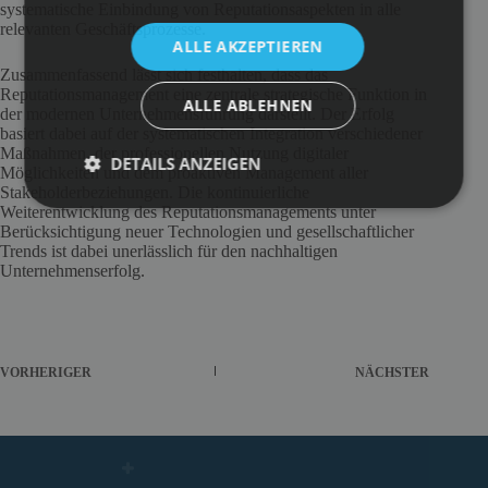
systematische Einbindung von Reputationsaspekten in alle
relevanten Geschäftsprozesse.
ALLE AKZEPTIEREN
Zusammenfassend lässt sich festhalten, dass das
Reputationsmanagement eine zentrale strategische Funktion in
ALLE ABLEHNEN
der modernen Unternehmensführung darstellt. Der Erfolg
basiert dabei auf der systematischen Integration verschiedener
Maßnahmen, der professionellen Nutzung digitaler
DETAILS ANZEIGEN
Möglichkeiten und dem proaktiven Management aller
Stakeholderbeziehungen. Die kontinuierliche
Weiterentwicklung des Reputationsmanagements unter
Berücksichtigung neuer Technologien und gesellschaftlicher
Trends ist dabei unerlässlich für den nachhaltigen
Unternehmenserfolg.
VORHERIGER
NÄCHSTER