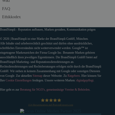
Wiki
FAQ
Ethikkodex
BrandSimpli - Reputation aufbauen, Marken gestalten, Kommunikation prägen
© 2026 | BrandSimpli ist eine Marke der BrandSimpli GmbH, München.
Alle Inhalte sind urheberrechtlich geschützt und dürfen ohne ausdrückliches,
schriftliches Einverständnis nicht weiterverwendet werden. Google™ ist
eingetragene Markenzeichen der Firma Google Inc. Benannte Marken gehören
ausschließlich ihren jeweiligen Eigentürmern. Die BrandSimpli GmbH bietet auf
BrandSimpli Marketing- und Reputationsdienstleistungen an.
Rechtsdienstleistungen und Rechtsberatungen erfolgen nicht durch die BrandSimpli
GmbH. Wir stehen in keinem Zusammenhang mit Google oder sonstigen Diensten
von Google. Zur aktuellen
Sitemap
dieser Webseite. Zu
Ratgebern
. Hier können Sie
Ihre
Cookie Einstellungen
festlegen. Unsere weiteren Marken:
digitalgepflegt
.
Hier geht es zur
Beratung für NGO's, gemeinnützige Vereine & Behörden
.
154
Bewertungen auf ProvenExpert.com
BrandSimpli GmbH