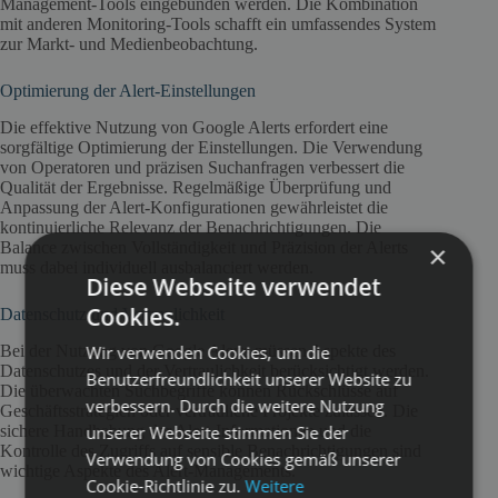
Management-Tools eingebunden werden. Die Kombination
mit anderen Monitoring-Tools schafft ein umfassendes System
zur Markt- und Medienbeobachtung.
Optimierung der Alert-Einstellungen
Die effektive Nutzung von Google Alerts erfordert eine
sorgfältige Optimierung der Einstellungen. Die Verwendung
von Operatoren und präzisen Suchanfragen verbessert die
Qualität der Ergebnisse. Regelmäßige Überprüfung und
Anpassung der Alert-Konfigurationen gewährleistet die
kontinuierliche Relevanz der Benachrichtigungen. Die
Balance zwischen Vollständigkeit und Präzision der Alerts
×
muss dabei individuell ausbalanciert werden.
Diese Webseite verwendet
Cookies.
Datenschutz und Vertraulichkeit
Wir verwenden Cookies, um die
Bei der Nutzung von Google Alerts müssen Aspekte des
Datenschutzes und der Vertraulichkeit berücksichtigt werden.
Benutzerfreundlichkeit unserer Website zu
Die überwachten Suchbegriffe können Rückschlüsse auf
verbessern. Durch die weitere Nutzung
Geschäftsstrategien oder vertrauliche Projekte zulassen. Die
unserer Webseite stimmen Sie der
sichere Handhabung der Alert-Informationen und die
Kontrolle des Zugriffs auf sensible Benachrichtigungen sind
Verwendung von Cookies gemäß unserer
wichtige Aspekte des Alert-Managements.
Cookie-Richtlinie zu.
Weitere