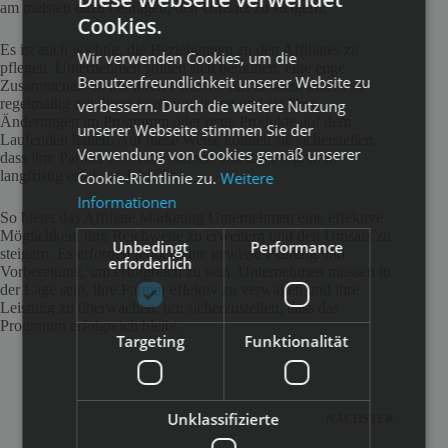
am meisten dazu beitragen, den Umsatz zu steigern.
Cookies.
Es ist auch wichtig, die Beziehungen zu den Affiliates zu
Wir verwenden Cookies, um die
pflegen. Unternehmen sollten sich bemühen, eine enge
Benutzerfreundlichkeit unserer Website zu
Zusammenarbeit mit ihren Partnern aufzubauen, indem sie
regelmäßig mit ihnen kommunizieren und sie über
verbessern. Durch die weitere Nutzung
Änderungen im Programm oder neue Produkte auf dem
unserer Webseite stimmen Sie der
Laufenden halten. Auf diese Weise können sie sicherstellen,
Verwendung von Cookies gemäß unserer
dass ihre Partner motiviert bleiben und das Programm
langfristig erfolgreich bleibt.
Cookie-Richtlinie zu.
Weitere
Informationen
So bietet das Affiliate Marketing Unternehmen eine effektive
Möglichkeit, ihre Reichweite zu erweitern und den Umsatz zu
Unbedingt
Performance
steigern. Es erfordert jedoch eine gewisse Planung und
erforderlich
Vorbereitung, um erfolgreich zu sein. Unternehmen müssen in
der Lage sein, ihre Partner effektiv zu verwalten und ihre
Leistung zu überwachen, um sicherzustellen, dass das
Programm erfolgreich bleibt.
Targeting
Funktionalität
Unklassifizierte
NÄCHSTER