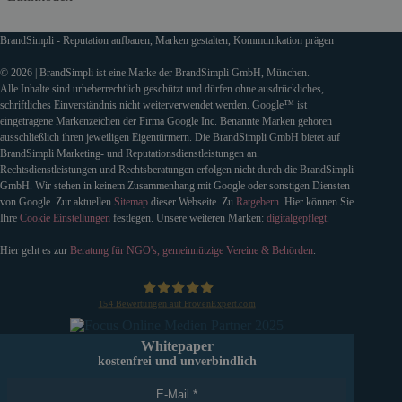
BrandSimpli - Reputation aufbauen, Marken gestalten, Kommunikation prägen
© 2026 | BrandSimpli ist eine Marke der BrandSimpli GmbH, München.
Alle Inhalte sind urheberrechtlich geschützt und dürfen ohne ausdrückliches,
schriftliches Einverständnis nicht weiterverwendet werden. Google™ ist
eingetragene Markenzeichen der Firma Google Inc. Benannte Marken gehören
ausschließlich ihren jeweiligen Eigentürmern. Die BrandSimpli GmbH bietet auf
BrandSimpli Marketing- und Reputationsdienstleistungen an.
Rechtsdienstleistungen und Rechtsberatungen erfolgen nicht durch die BrandSimpli
GmbH. Wir stehen in keinem Zusammenhang mit Google oder sonstigen Diensten
von Google. Zur aktuellen
Sitemap
dieser Webseite. Zu
Ratgebern
. Hier können Sie
Ihre
Cookie Einstellungen
festlegen. Unsere weiteren Marken:
digitalgepflegt
.
Hier geht es zur
Beratung für NGO's, gemeinnützige Vereine & Behörden
.
154
Bewertungen auf ProvenExpert.com
BrandSimpli GmbH
Whitepaper
kostenfrei und unverbindlich
E-Mail