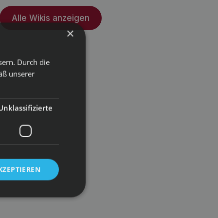
Alle Wikis anzeigen
×
sern. Durch die
äß unserer
Unklassifizierte
KZEPTIEREN