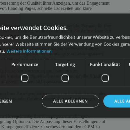
Verbesserung der Qualität Ihrer Anzeigen, um das Engagement
 von Landing Pages, schnelle Ladezeiten und klare
nzeigenformate, um herauszufinden, welche Formate für Ihre
ite verwendet Cookies.
erweise effektiver, wenn es darum geht, die Aufmerksamkeit
enkung Ihres eCPM beitragen kann.
okies, um die Benutzerfreundlichkeit unserer Website zu verbes
unserer Webseite stimmen Sie der Verwendung von Cookies gem
ategie, um sicherzustellen, dass Sie wettbewerbsfähige
 zu.
Weitere Informationen
e Gebotsstrategie auf der Grundlage von Leistungsdaten
effektivsten Ansatz zu finden.
Performance
Targeting
Funktionalität
ig denselben Nutzern zeigen, kann dies zu
ie Anzeigenhäufigkeit anpassen wollen, um die Anzahl der
 angezeigt werden, zu begrenzen.
ng Ihrer Anzeigenplatzierungen, um kostenintensive oder
Targeting- oder Gebotsstrategie an, um Platzierungen zu
EIGEN
ALLE ABLEHNEN
ALLE A
en Sie regelmäßig Ihre Kampagneneinstellungen,
geting-Optionen. Die Anpassung dieser Einstellungen auf
ne Kampagneneffizienz zu verbessern und den eCPM zu