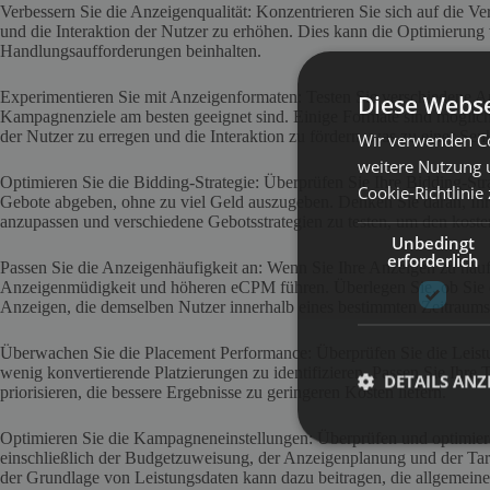
Verbessern Sie die Anzeigenqualität: Konzentrieren Sie sich auf die 
und die Interaktion der Nutzer zu erhöhen. Dies kann die Optimierung
Handlungsaufforderungen beinhalten.
Experimentieren Sie mit Anzeigenformaten: Testen Sie verschiedene A
Diese Webse
Kampagnenziele am besten geeignet sind. Einige Formate sind möglich
der Nutzer zu erregen und die Interaktion zu fördern, was zu einer S
Wir verwenden Co
weitere Nutzung 
Optimieren Sie die Bidding-Strategie: Überprüfen Sie Ihre Bidding-Str
Cookie-Richtlinie
Gebote abgeben, ohne zu viel Geld auszugeben. Denken Sie daran, Ihr
anzupassen und verschiedene Gebotsstrategien zu testen, um den kosten
Unbedingt
erforderlich
Passen Sie die Anzeigenhäufigkeit an: Wenn Sie Ihre Anzeigen zu häuf
Anzeigenmüdigkeit und höheren eCPM führen. Überlegen Sie, ob Sie d
Anzeigen, die demselben Nutzer innerhalb eines bestimmten Zeitraums
Überwachen Sie die Placement Performance: Überprüfen Sie die Leistu
wenig konvertierende Platzierungen zu identifizieren. Passen Sie Ihre 
DETAILS ANZ
priorisieren, die bessere Ergebnisse zu geringeren Kosten liefern.
Optimieren Sie die Kampagneneinstellungen: Überprüfen und optimier
einschließlich der Budgetzuweisung, der Anzeigenplanung und der Tar
der Grundlage von Leistungsdaten kann dazu beitragen, die allgemei