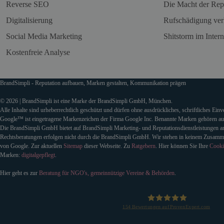
Reverse SEO
Die Macht der Rep
Digitalisierung
Rufschädigung ver
Social Media Marketing
Shitstorm im Intern
Kostenfreie Analyse
BrandSimpli - Reputation aufbauen, Marken gestalten, Kommunikation prägen
© 2026 | BrandSimpli ist eine Marke der BrandSimpli GmbH, München.
Alle Inhalte sind urheberrechtlich geschützt und dürfen ohne ausdrückliches, schriftliches Ein
Google™ ist eingetragene Markenzeichen der Firma Google Inc. Benannte Marken gehören auss
Die BrandSimpli GmbH bietet auf BrandSimpli Marketing- und Reputationsdienstleistungen an
Rechtsberatungen erfolgen nicht durch die BrandSimpli GmbH. Wir stehen in keinem Zusamm
von Google. Zur aktuellen
Sitemap
dieser Webseite. Zu
Ratgebern
. Hier können Sie Ihre
Cooki
Marken:
digitalgepflegt
.
Hier geht es zur
Beratung für NGO's, gemeinnützige Vereine & Behörden
.
154
Bewertungen auf ProvenExpert.com
BrandSimpli GmbH