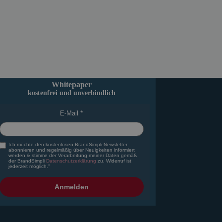
Whitepaper
kostenfrei und unverbindlich
E-Mail
Ich möchte den kostenlosen BrandSimpli-Newsletter
abonnieren und regelmäßig über Neuigkeiten informiert
werden & stimme der Verarbeitung meiner Daten gemäß
der BrandSimpli
Datenschutzerklärung
zu. Widerruf ist
jederzeit möglich."
Anmelden