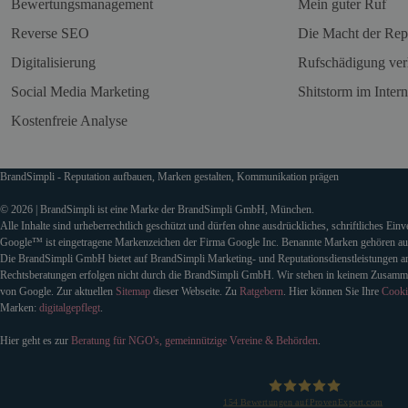
Bewertungsmanagement
Mein guter Ruf
Reverse SEO
Die Macht der Rep
Digitalisierung
Rufschädigung ver
Social Media Marketing
Shitstorm im Intern
Kostenfreie Analyse
BrandSimpli - Reputation aufbauen, Marken gestalten, Kommunikation prägen
© 2026 | BrandSimpli ist eine Marke der BrandSimpli GmbH, München.
Alle Inhalte sind urheberrechtlich geschützt und dürfen ohne ausdrückliches, schriftliches Ein
Google™ ist eingetragene Markenzeichen der Firma Google Inc. Benannte Marken gehören auss
Die BrandSimpli GmbH bietet auf BrandSimpli Marketing- und Reputationsdienstleistungen an
Rechtsberatungen erfolgen nicht durch die BrandSimpli GmbH. Wir stehen in keinem Zusamm
von Google. Zur aktuellen
Sitemap
dieser Webseite. Zu
Ratgebern
. Hier können Sie Ihre
Cooki
Marken:
digitalgepflegt
.
Hier geht es zur
Beratung für NGO's, gemeinnützige Vereine & Behörden
.
154
Bewertungen auf ProvenExpert.com