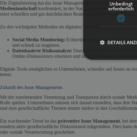
Die Digitalisierung hat das Issue Management tiefgreifend verändert. 
Unbedingt
erforderlich
Medienlandschaft
konfrontiert, in der Nachrichten innerhalb weniger
einer schnellen und gut durchdachten Reaktion auf potenzielle Issues.
Zu den wichtigsten Methoden im digitalen Issue Management gehören:
Social Media Monitoring:
Echtzeitüberwachung sozialer Netzw
DETAILS ANZ
und schnell zu reagieren.
Datenbasierte Risikoanalyse:
Durch den Einsatz von Künstlich
Online-Diskussionen erkennen und mögliche Krisen vorhersehe
Digitale Tools ermöglichen es Unternehmen, schneller auf Issues zu re
treten.
Zukunft des Issue Managements
Mit der zunehmenden Vernetzung und Transparenz durch soziale Medi
Rolle spielen. Unternehmen müssen sich darauf einstellen, dass ihre 
und dass gesellschaftliche Themen immer stärker in ihre Geschäftsstrate
Ein wachsender Trend ist das
präventive Issue Management
, bei de
sondern aktiv gesellschaftliche Diskussionen mitgestalten. Dies kann 
oder soziale Verantwortung geschehen.