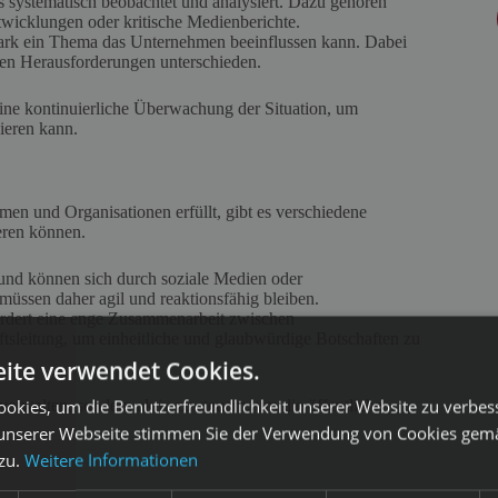
s systematisch beobachtet und analysiert. Dazu gehören
twicklungen oder kritische Medienberichte.
 stark ein Thema das Unternehmen beeinflussen kann. Dabei
chen Herausforderungen unterschieden.
ne kontinuierliche Überwachung der Situation, um
ieren kann.
n und Organisationen erfüllt, gibt es verschiedene
eren können.
 und können sich durch soziale Medien oder
müssen daher agil und reaktionsfähig bleiben.
ordert eine enge Zusammenarbeit zwischen
leitung, um einheitliche und glaubwürdige Botschaften zu
ite verwendet Cookies.
okies, um die Benutzerfreundlichkeit unserer Website zu verbes
 verwalten, sondern aktiv zu steuern, um die öffentliche
unserer Webseite stimmen Sie der Verwendung von Cookies gem
 zu.
Weitere Informationen