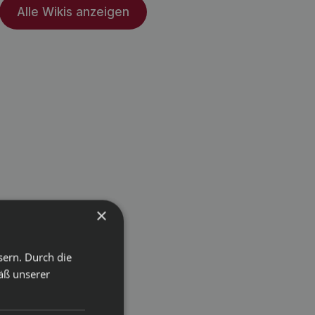
Alle Wikis anzeigen
×
sern. Durch die
äß unserer