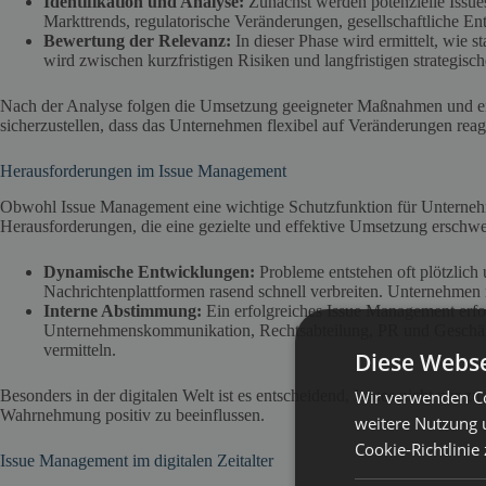
Identifikation und Analyse:
Zunächst werden potenzielle Issue
Markttrends, regulatorische Veränderungen, gesellschaftliche En
Bewertung der Relevanz:
In dieser Phase wird ermittelt, wie
wird zwischen kurzfristigen Risiken und langfristigen strategis
Nach der Analyse folgen die Umsetzung geeigneter Maßnahmen und ei
sicherzustellen, dass das Unternehmen flexibel auf Veränderungen reag
Herausforderungen im Issue Management
Obwohl Issue Management eine wichtige Schutzfunktion für Unternehme
Herausforderungen, die eine gezielte und effektive Umsetzung erschw
Dynamische Entwicklungen:
Probleme entstehen oft plötzlich
Nachrichtenplattformen rasend schnell verbreiten. Unternehmen 
Interne Abstimmung:
Ein erfolgreiches Issue Management erf
Unternehmenskommunikation, Rechtsabteilung, PR und Geschäfts
vermitteln.
Diese Webse
Wir verwenden Co
Besonders in der digitalen Welt ist es entscheidend, Issues nicht nur zu
Wahrnehmung positiv zu beeinflussen.
weitere Nutzung 
Cookie-Richtlinie
Issue Management im digitalen Zeitalter