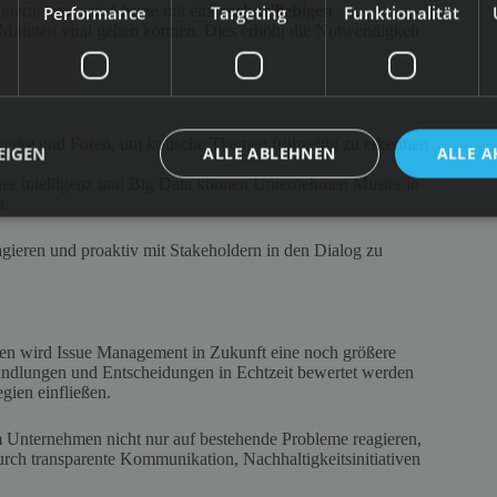
Unternehmen sind heute mit einer
schnelllebigen
Performance
Targeting
Funktionalität
 Minuten viral gehen können. Dies erhöht die Notwendigkeit
erke und Foren, um kritische Themen frühzeitig zu erkennen
EIGEN
ALLE ABLEHNEN
ALLE A
er Intelligenz und Big Data können Unternehmen Muster in
n.
agieren und proaktiv mit Stakeholdern in den Dialog zu
en wird Issue Management in Zukunft eine noch größere
Handlungen und Entscheidungen in Echtzeit bewertet werden
gien einfließen.
m Unternehmen nicht nur auf bestehende Probleme reagieren,
durch transparente Kommunikation, Nachhaltigkeitsinitiativen