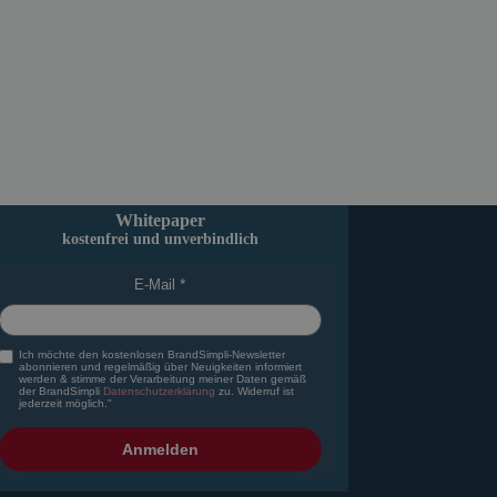
Whitepaper
kostenfrei und unverbindlich
E-Mail
Ich möchte den kostenlosen BrandSimpli-Newsletter
abonnieren und regelmäßig über Neuigkeiten informiert
werden & stimme der Verarbeitung meiner Daten gemäß
der BrandSimpli
Datenschutzerklärung
zu. Widerruf ist
jederzeit möglich."
Anmelden