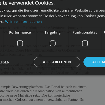
ite verwendet Cookies.
rung lokaler Wirtschaftskreisläufe. Die Plattform versteht
okies, um die Benutzerfreundlichkeit unserer Website zu verbes
n erhöht und Verbraucher ermutigt, lokale Angebote zu nutzen.
unserer Webseite stimmen Sie der Verwendung von Cookies gem
 bei.
 zu.
Weitere Informationen
form hat strikte Richtlinien für die Veröffentlichung von
Performance
Targeting
Funktionalität
 Dieses Engagement für Authentizität macht GoLocal zu
gsfähigkeit an verschiedene lokale Märkte. Die Plattform
praktiken. Diese Flexibilität ermöglicht es GoLocal, in
lokalen Kontext zu bewahren.
EIGEN
ALLE ABLEHNEN
ALLE A
ei GoLocal mitgestaltet. Die Plattform investiert
ung zwischen lokalen Unternehmen und Verbrauchern stärken.
erbesserter Analysewerkzeuge – GoLocal treibt die digitale
 simple Bewertungsplattform. Das Portal hat sich zu einem
ntwickelt, das durch die Kombination von authentischen
ogie neue Maßstäbe setzt. Die kontinuierliche
en machen GoLocal zu einem unverzichtbaren Partner für