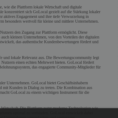
 wie die Plattform lokale Wirtschaft und digitale
 konzentriert sich GoLocal gezielt auf die Stärkung lokaler
r aktives Engagement und ihre tiefe Verwurzelung in
orm besonders wertvoll für kleine und mittlere Unternehmen.
 Nutzern den Zugang zur Plattform ermöglicht. Diese
es auch kleinen Unternehmen, von den Vorteilen der digitalen
entwickelt, das authentische Kundenbewertungen fördert und
iefe und lokale Relevanz aus. Die Bewertungscommunity legt
 Nutzern einen echten Mehrwert bieten. GoLocal fördert
 Belohnungssystem, das engagierte Community-Mitglieder für
kaler Unternehmen. GoLocal bietet Geschäftsinhabern
nd mit Kunden in Dialog zu treten. Die Kombination aus
acht GoLocal zu einem wichtigen Instrument für die
n Wirtschaft. Die Plattform nutzt moderne Technologien wie
rnehmen optimal zu verbinden. GoLocal entwickelt dabei
nd Unternehmen vereinfachen und verbessern.