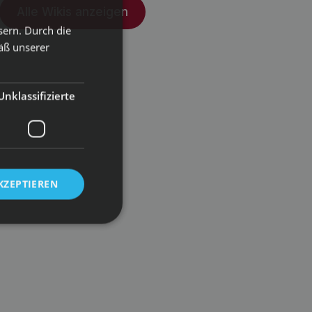
Alle Wikis anzeigen
sern. Durch die
äß unserer
Unklassifizierte
KZEPTIEREN