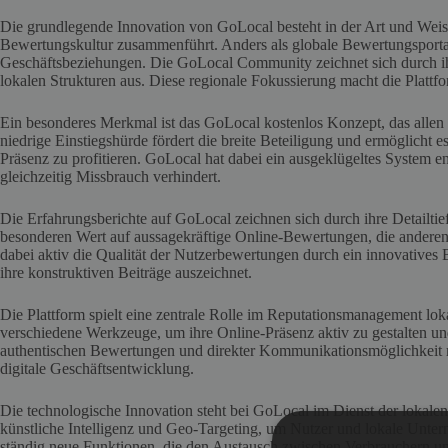
Die grundlegende Innovation von GoLocal besteht in der Art und Weise,
Bewertungskultur zusammenführt. Anders als globale Bewertungsportale
Geschäftsbeziehungen. Die GoLocal Community zeichnet sich durch ih
lokalen Strukturen aus. Diese regionale Fokussierung macht die Plattf
Ein besonderes Merkmal ist das GoLocal kostenlos Konzept, das allen
niedrige Einstiegshürde fördert die breite Beteiligung und ermöglicht 
Präsenz zu profitieren. GoLocal hat dabei ein ausgeklügeltes System 
gleichzeitig Missbrauch verhindert.
Die Erfahrungsberichte auf GoLocal zeichnen sich durch ihre Detailt
besonderen Wert auf aussagekräftige Online-Bewertungen, die anderen
dabei aktiv die Qualität der Nutzerbewertungen durch ein innovatives
ihre konstruktiven Beiträge auszeichnet.
Die Plattform spielt eine zentrale Rolle im Reputationsmanagement lo
verschiedene Werkzeuge, um ihre Online-Präsenz aktiv zu gestalten u
authentischen Bewertungen und direkter Kommunikationsmöglichkeit m
digitale Geschäftsentwicklung.
Die technologische Innovation steht bei GoLocal im Dienst der lokale
künstliche Intelligenz und Geo-Targeting, um Nutzer und lokale Unte
ständig neue Funktionen, die den Austausch zwischen Verbrauchern u