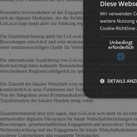
Diese Webse
Besonders hervorzuheben ist das Engagement von GoLocal für die Förde
Wir verwenden Co
sich als digitaler Marktplatz, der die Sichtbarkeit lokaler Unternehme
weitere Nutzung 
GoLocal trägt damit aktiv zur Stärkung regionaler Wirtschaftsstrukturen
Cookie-Richtlinie
Die Qualitätssicherung spielt bei GoLocal eine zentrale Rolle. Die Platt
Unbedingt
Bewertungen entwickelt und setzt moderne Verifikationsmethoden ein.
erforderlich
einer vertrauenswürdigen Quelle für Verbraucherinformationen.
Die internationale Ausrichtung von GoLocal zeigt sich in der Anpassun
berücksichtigt dabei kulturelle Besonderheiten und regionale Geschäfts
verschiedenen Regionen erfolgreich zu operieren und dabei stets den 
DETAILS ANZ
Die Zukunft der lokalen Wirtschaft wird maßgeblich von Innovationen b
kontinuierlich in neue Funktionen und Technologien, die die Verbind
Von der Integration neuer Kommunikationskanäle bis zur Entwicklung v
Transformation des lokalen Handels stetig voran.
Zusammenfassend lässt sich sagen, dass GoLocal weit mehr ist als eine
umfassenden digitalen Ökosystem für lokale Wirtschaftsbeziehungen e
Bewertungen, gemeinschaftlichem Engagement und innovativer Technol
Weiterentwicklung und das Engagement für lokale Wirtschaftsstruktur
moderne Unternehmen und engagierte Verbraucher.