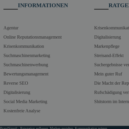
INFORMATIONEN
RATGE
Agentur
Krisenkommunikat
Online Reputationsmanagement
Digitalisierung
Krisenkommunikation
Markenpflege
Suchmaschinenmarketing
Streisand-Effekt
Suchmaschinenwerbung
Suchergebnisse ve
Bewertungsmanagement
Mein guter Ruf
Reverse SEO
Die Macht der Rep
Digitalisierung
Rufschädigung ver
Social Media Marketing
Shitstorm im Intern
Kostenfreie Analyse
BrandSimpli - Reputation aufbauen, Marken gestalten, Kommunikation prägen