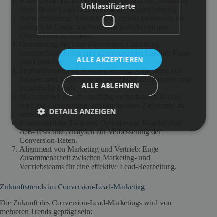
Klare Zieldefinition: Festlegung spezifischer, messbarer
Unklassifizierte
Ziele für die Lead-Generierung und -Qualifizierung.
Wertorientierung: Bereitstellung echten Mehrwerts für
potenzielle Leads, um Vertrauen aufzubauen und
Conversions zu fördern.
Optimierung der User Experience: Gestaltung
benutzerfreundlicher und überzeugender Landing Pages
ALLE AKZEPTIEREN
und Formulare.
Segmentierung und Personalisierung: Anpassung von
Inhalten und Angeboten an spezifische Zielgruppen und
ALLE ABLEHNEN
individuelle Leads.
Multichannel-Ansatz: Nutzung verschiedener Kanäle
zur Lead-Generierung, um eine breitere Zielgruppe zu
DETAILS ANZEIGEN
erreichen.
Kontinuierliche Tests und Optimierung: Regelmäßige
A/B-Tests und Analysen zur Verbesserung der
Conversion-Raten.
Alignment von Marketing und Vertrieb: Enge
Zusammenarbeit zwischen Marketing- und
Vertriebsteams für eine effektive Lead-Bearbeitung.
Zukunftstrends im Conversion-Lead-Marketing
Die Zukunft des Conversion-Lead-Marketings wird von
mehreren Trends geprägt sein: