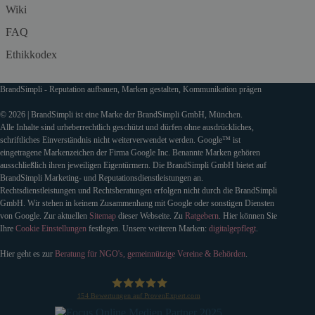
Wiki
FAQ
Ethikkodex
BrandSimpli - Reputation aufbauen, Marken gestalten, Kommunikation prägen
© 2026 | BrandSimpli ist eine Marke der BrandSimpli GmbH, München.
Alle Inhalte sind urheberrechtlich geschützt und dürfen ohne ausdrückliches,
schriftliches Einverständnis nicht weiterverwendet werden. Google™ ist
eingetragene Markenzeichen der Firma Google Inc. Benannte Marken gehören
ausschließlich ihren jeweiligen Eigentürmern. Die BrandSimpli GmbH bietet auf
BrandSimpli Marketing- und Reputationsdienstleistungen an.
Rechtsdienstleistungen und Rechtsberatungen erfolgen nicht durch die BrandSimpli
GmbH. Wir stehen in keinem Zusammenhang mit Google oder sonstigen Diensten
von Google. Zur aktuellen
Sitemap
dieser Webseite. Zu
Ratgebern
. Hier können Sie
Ihre
Cookie Einstellungen
festlegen. Unsere weiteren Marken:
digitalgepflegt
.
Hier geht es zur
Beratung für NGO's, gemeinnützige Vereine & Behörden
.
154
Bewertungen auf ProvenExpert.com