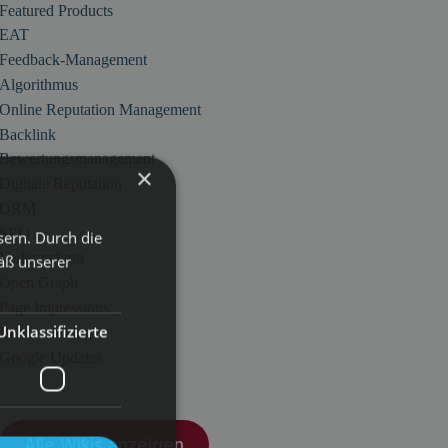
Featured Products
EAT
Feedback-Management
Algorithmus
Online Reputation Management
Backlink
Bewertungsmanagement
×
Digitale Reputation
ORM
SEO
sern. Durch die
Verleumdung
äß unserer
Open Graph
Page Impressions
Unklassifizierte
Benchmarking
Google Updates
Alle Wikis anzeigen