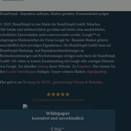
BrandSimpli - Reputation aufbauen, Marken gestalten, Kommunikation prägen
© 2026 | BrandSimpli ist eine Marke der BrandSimpli GmbH, München.
Alle Inhalte sind urheberrechtlich geschützt und dürfen ohne ausdrückliches,
schriftliches Einverständnis nicht weiterverwendet werden. Google™ ist
eingetragene Markenzeichen der Firma Google Inc. Benannte Marken gehören
ausschließlich ihren jeweiligen Eigentürmern. Die BrandSimpli GmbH bietet auf
BrandSimpli Marketing- und Reputationsdienstleistungen an.
Rechtsdienstleistungen und Rechtsberatungen erfolgen nicht durch die BrandSimpli
GmbH. Wir stehen in keinem Zusammenhang mit Google oder sonstigen Diensten
von Google. Zur aktuellen
Sitemap
dieser Webseite. Zu
Ratgebern
. Hier können Sie
Ihre
Cookie Einstellungen
festlegen. Unsere weiteren Marken:
digitalgepflegt
.
Hier geht es zur
Beratung für NGO's, gemeinnützige Vereine & Behörden
.
154
Bewertungen auf ProvenExpert.com
BrandSimpli GmbH
Whitepaper
kostenfrei und unverbindlich
E-Mail