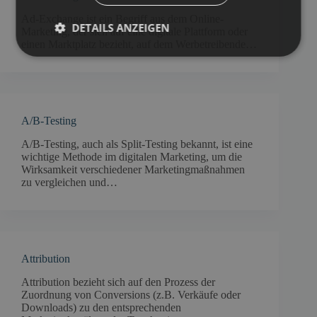
Ad-Exchange ist ein Begriff aus dem Online-
DETAILS ANZEIGEN
Marketing, der sich auf eine digitale Plattform oder
einen Marktplatz bezieht, auf dem Werbetreibende…
A/B-Testing
A/B-Testing, auch als Split-Testing bekannt, ist eine
wichtige Methode im digitalen Marketing, um die
Wirksamkeit verschiedener Marketingmaßnahmen
zu vergleichen und…
Attribution
Attribution bezieht sich auf den Prozess der
Zuordnung von Conversions (z.B. Verkäufe oder
Downloads) zu den entsprechenden