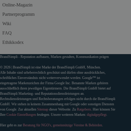
Online-Magazin
Partnerprogramm
Wiki
FAQ
Ethikkodex
BrandSimpli - Reputation aufbauen, Marken gestalten, Kommunikation prägen
© 2026 | BrandSimpli ist eine Marke der BrandSimpli GmbH, München.
Alle Inhalte sind urheberrechtlich geschützt und dürfen ohne ausdrückliches,
schriftliches Einverständnis nicht weiterverwendet werden. Google™ ist
eingetragene Markenzeichen der Firma Google Inc. Benannte Marken gehören
ausschließlich ihren jeweiligen Eigentürmern. Die BrandSimpli GmbH bietet auf
BrandSimpli Marketing- und Reputationsdienstleistungen an.
Rechtsdienstleistungen und Rechtsberatungen erfolgen nicht durch die BrandSimpli
GmbH. Wir stehen in keinem Zusammenhang mit Google oder sonstigen Diensten
von Google. Zur aktuellen
Sitemap
dieser Webseite. Zu
Ratgebern
. Hier können Sie
Ihre
Cookie Einstellungen
festlegen. Unsere weiteren Marken:
digitalgepflegt
.
Hier geht es zur
Beratung für NGO's, gemeinnützige Vereine & Behörden
.