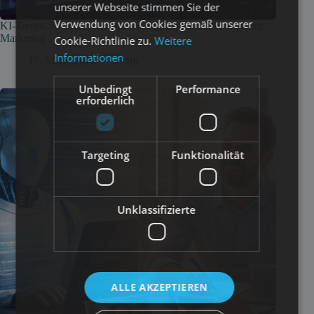
unserer Webseite stimmen Sie der
Verwendung von Cookies gemäß unserer
KI-Trends für Marketer: Die wichtigsten Entwicklungen im
Marketing
Cookie-Richtlinie zu.
Weitere
Informationen
17. März, 2026
5 Min
Unbedingt
Performance
erforderlich
Targeting
Funktionalität
Unklassifizierte
ALLE AKZEPTIEREN