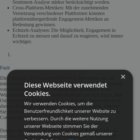
Sentiment-Analyse stärker berücksichtigt werden.
Cross-Plattform-Metriken: Mit der zunehmenden
Vernetzung verschiedener Plattformen könnten
plattformübergreifende Engagement-Metriken an
Bedeutung gewinnen.
Echtzeit-Analysen: Die Möglichkeit, Engagement in
Echtzeit zu messen und darauf zu reagieren, wird immer
wichtiger.
Fazit
×
Die Fähigkeit, die Engagement Rate zu berechnen und zu
Diese Webseite verwendet
interpretieren, ist in der heutigen digitalen Marketinglandschaft
von unschätzbarem Wert. Sie bietet tiefe Einblicke in die
Cookies.
Wirksamkeit Ihrer Social-Media-Strategie und hilft Ihnen, Ihre
Online-Präsenz kontinuierlich zu verbessern. Indem Sie die in
Wir verwenden Cookies, um die
diesem Blogpost vorgestellten Strategien anwenden, können
Benutzerfreundlichkeit unserer Website zu
Sie Ihre Engagement Rate steigern und eine stärkere, aktivere
Community aufbauen.
verbessern. Durch die weitere Nutzung
unserer Webseite stimmen Sie der
Denken Sie daran: Eine hohe Engagement Rate ist mehr als
Verwendung von Cookies gemäß unserer
nur eine Zahl. Sie ist ein Zeichen dafür, dass Sie erfolgreich