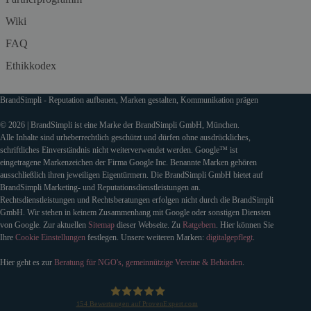
Wiki
FAQ
Ethikkodex
BrandSimpli - Reputation aufbauen, Marken gestalten, Kommunikation prägen
© 2026 | BrandSimpli ist eine Marke der BrandSimpli GmbH, München.
Alle Inhalte sind urheberrechtlich geschützt und dürfen ohne ausdrückliches,
schriftliches Einverständnis nicht weiterverwendet werden. Google™ ist
eingetragene Markenzeichen der Firma Google Inc. Benannte Marken gehören
ausschließlich ihren jeweiligen Eigentürmern. Die BrandSimpli GmbH bietet auf
BrandSimpli Marketing- und Reputationsdienstleistungen an.
Rechtsdienstleistungen und Rechtsberatungen erfolgen nicht durch die BrandSimpli
GmbH. Wir stehen in keinem Zusammenhang mit Google oder sonstigen Diensten
von Google. Zur aktuellen
Sitemap
dieser Webseite. Zu
Ratgebern
. Hier können Sie
Ihre
Cookie Einstellungen
festlegen. Unsere weiteren Marken:
digitalgepflegt
.
Hier geht es zur
Beratung für NGO's, gemeinnützige Vereine & Behörden
.
154
Bewertungen auf ProvenExpert.com