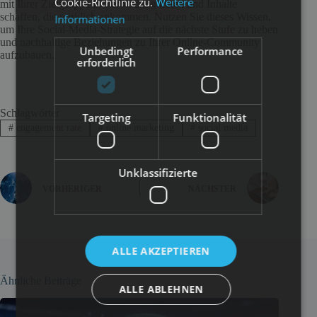
Cookie-Richtlinie zu.
Weitere
mit Ihrer Zielgruppe in Verbindung treten und Inhalte
schaffen, die wirklich ankommen. Nutzen Sie dieses Wissen,
Informationen
um Ihre Social-Media-Strategie auf die nächste Stufe zu heben
und nachhaltige Beziehungen zu Ihrer Online-Community
Unbedingt
Performance
aufzubauen.
erforderlich
Schlagwörter
Targeting
Funktionalität
#
engagement rate
#
online marketing
#
social media
Unklassifizierte
VORHERIGER
NÄCHSTER
ALLE AKZEPTIEREN
Ähnliche Beiträge
ALLE ABLEHNEN