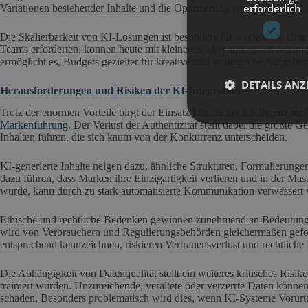
erforderlich
Variationen bestehender Inhalte und die Optimierung von Kampagnen las
Die Skalierbarkeit von KI-Lösungen ist besonders für wachsende Untern
Teams erforderten, können heute mit kleineren, aber strategisch orie
ermöglicht es, Budgets gezielter für kreative und strategische Aufgaben
DETAILS ANZ
Herausforderungen und Risiken der KI-Integration
Trotz der enormen Vorteile birgt der Einsatz künstlicher Intelligenz im
Markenführung
. Der Verlust der Authentizität stellt dabei die größte
Inhalten führen, die sich kaum von der Konkurrenz unterscheiden.
KI-generierte Inhalte neigen dazu, ähnliche Strukturen, Formulierun
dazu führen, dass Marken ihre Einzigartigkeit verlieren und in der Mas
wurde, kann durch zu stark automatisierte Kommunikation verwässert
Ethische und rechtliche Bedenken gewinnen zunehmend an Bedeutung. T
wird von Verbrauchern und Regulierungsbehörden gleichermaßen geford
entsprechend kennzeichnen, riskieren Vertrauensverlust und rechtlich
Die Abhängigkeit von Datenqualität stellt ein weiteres kritisches Risik
trainiert wurden. Unzureichende, veraltete oder verzerrte Daten können
schaden. Besonders problematisch wird dies, wenn KI-Systeme Vorurte