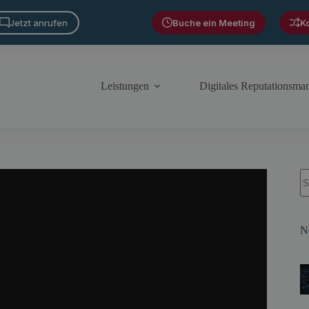
Jetzt anrufen
Buche ein Meeting
K
Leistungen
Digitales Reputationsm
S
N