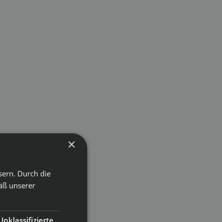
×
sern. Durch die
äß unserer
Unklassifizierte