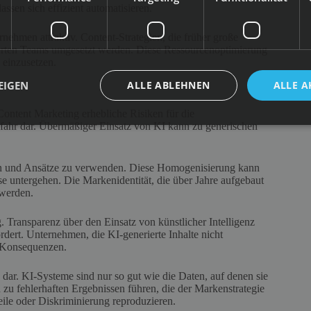
sen sich effizient automatisieren.
ehmen attraktiv. Content-Strategien, die früher große
ntierten Teams umgesetzt werden. Diese Ressourcenoptimierung
 einzusetzen.
EIGEN
ALLE ABLEHNEN
ALLE A
 Content Marketing erhebliche Risiken für die
 Gefahr dar. Übermäßiger Einsatz von KI kann zu generischen
gen und Ansätze zu verwenden. Diese Homogenisierung kann
se untergehen. Die Markenidentität, die über Jahre aufgebaut
 werden.
ransparenz über den Einsatz von künstlicher Intelligenz
ert. Unternehmen, die KI-generierte Inhalte nicht
e Konsequenzen.
o dar. KI-Systeme sind nur so gut wie die Daten, auf denen sie
 zu fehlerhaften Ergebnissen führen, die der Markenstrategie
ile oder Diskriminierung reproduzieren.