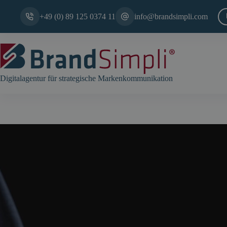
Zum
Inhalt
+49 (0) 89 125 0374 11
info@brandsimpli.com
springen
Digitalagentur für strategische Markenkommunikation