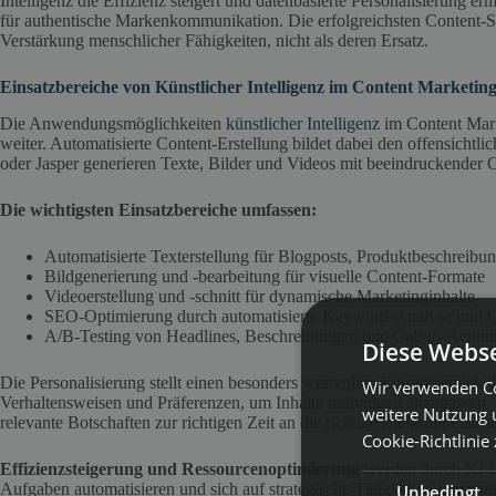
Intelligenz die Effizienz steigert und datenbasierte Personalisierung 
für authentische Markenkommunikation. Die erfolgreichsten Content-St
Verstärkung menschlicher Fähigkeiten, nicht als deren Ersatz.
Einsatzbereiche von Künstlicher Intelligenz im Content Marketin
Die Anwendungsmöglichkeiten
künstlicher Intelligenz
im Content Marke
weiter. Automatisierte Content-Erstellung bildet dabei den offensicht
oder Jasper generieren Texte, Bilder und Videos mit beeindruckender 
Die wichtigsten Einsatzbereiche umfassen:
Automatisierte Texterstellung für Blogposts, Produktbeschreibu
Bildgenerierung und -bearbeitung für visuelle Content-Formate
Videoerstellung und -schnitt für dynamische Marketinginhalte
SEO-Optimierung durch automatisierte Keyword-Analyse und Co
A/B-Testing von Headlines, Beschreibungen und Call-to-Action
Diese Webse
Die Personalisierung stellt einen besonders wertvollen Einsatzbereich d
Wir verwenden Co
Verhaltensweisen und Präferenzen, um Inhalte individuell anzupassen. 
weitere Nutzung 
relevante Botschaften zur richtigen Zeit an die richtige Zielgruppe zu
Cookie-Richtlinie
Effizienzsteigerung und Ressourcenoptimierung
werden durch KI-In
Aufgaben automatisieren und sich auf strategische Tätigkeiten konzen
Unbedingt