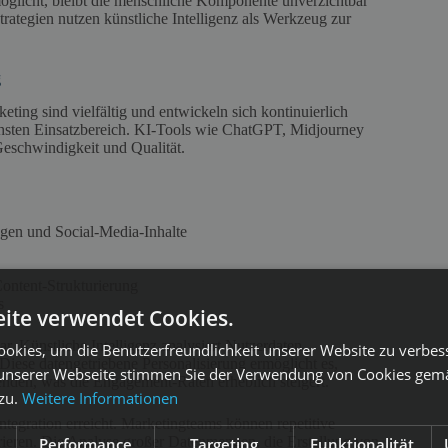
ermöglicht, bleibt die menschliche Komponente unverzichtbar
rategien nutzen künstliche Intelligenz als Werkzeug zur
g
ting sind vielfältig und entwickeln sich kontinuierlich
lichsten Einsatzbereich. KI-Tools wie ChatGPT, Midjourney
Geschwindigkeit und Qualität.
ngen und Social-Media-Inhalte
ntent-Strukturierung
s
ite verwendet Cookies.
ar. Künstliche Intelligenz analysiert Nutzerdaten,
okies, um die Benutzerfreundlichkeit unserer Website zu verbes
Diese datengetriebene Personalisierung ermöglicht es,
unserer Webseite stimmen Sie der Verwendung von Cookies gem
 senden, was die Engagement-Raten erheblich steigert.
 zu.
Weitere Informationen
tegration erreicht. Marketingteams können repetitive
trieren. Die Analyse großer Datenmengen, die Erstellung von
Performance
Targeting
Funktionalität