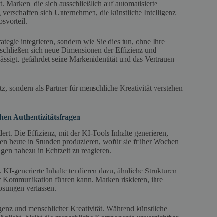
. Marken, die sich ausschließlich auf automatisierte
g verschaffen sich Unternehmen, die künstliche Intelligenz
svorteil.
rategie integrieren, sondern wie Sie dies tun, ohne Ihre
erschließen sich neue Dimensionen der Effizienz und
sigt, gefährdet seine Markenidentität und das Vertrauen
tz, sondern als Partner für menschliche Kreativität verstehen
chen Authentizitätsfragen
rt. Die Effizienz, mit der KI-Tools Inhalte generieren,
nen heute in Stunden produzieren, wofür sie früher Wochen
gen nahezu in Echtzeit zu reagieren.
KI-generierte Inhalte tendieren dazu, ähnliche Strukturen
 Kommunikation führen kann. Marken riskieren, ihre
Lösungen verlassen.
ligenz und menschlicher Kreativität. Während künstliche