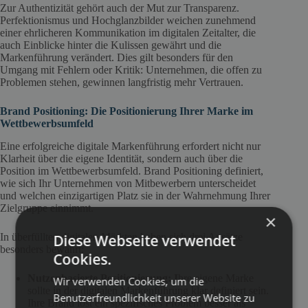
Zur Authentizität gehört auch der Mut zur Transparenz.
Perfektionismus und Hochglanzbilder weichen zunehmend
einer ehrlicheren Kommunikation im digitalen Zeitalter, die
auch Einblicke hinter die Kulissen gewährt und die
Markenführung verändert. Dies gilt besonders für den
Umgang mit Fehlern oder Kritik: Unternehmen, die offen zu
Problemen stehen, gewinnen langfristig mehr Vertrauen.
Brand Positioning: Die Positionierung Ihrer Marke im
Wettbewerbsumfeld
Eine erfolgreiche digitale Markenführung erfordert nicht nur
Klarheit über die eigene Identität, sondern auch über die
Position im Wettbewerbsumfeld. Brand Positioning definiert,
wie sich Ihr Unternehmen von Mitbewerbern unterscheidet
und welchen einzigartigen Platz sie in der Wahrnehmung Ihrer
Zielgruppe einnimmt.
×
Diese Webseite verwendet
In überfüllten digitalen Märkten haben sich drei Ansätze
besonders bewährt:
Cookies.
Nutzenbasierte Positionierung: I
hre eigene Marke
Wir verwenden Cookies, um die
sollte in der digitalen Markenführung klar definiert sein.
Benutzerfreundlichkeit unserer Website zu
Ihre Brand löst ein spezifisches Problem besser als