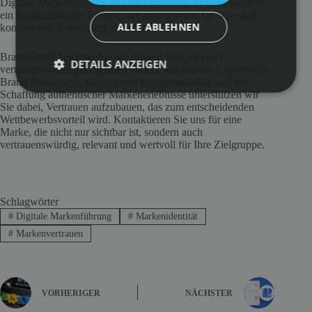
Digitale Markenführung ist kein einmaliges Projekt, sondern
ein kontinuierlicher Prozess, der strategisches Denken und
ALLE ABLEHNEN
konsequente Umsetzung erfordert.
BrandSimpli begleitet Sie auf diesem Weg zu einer
DETAILS ANZEIGEN
vertrauenswürdigen digitalen Brand. Mit unserer Expertise in
Brand Positioning, konsistenter Kommunikation und der
Schaffung authentischer Markenerlebnisse unterstützen wir
Sie dabei, Vertrauen aufzubauen, das zum entscheidenden
Wettbewerbsvorteil wird. Kontaktieren Sie uns für eine
Marke, die nicht nur sichtbar ist, sondern auch
vertrauenswürdig, relevant und wertvoll für Ihre Zielgruppe.
Schlagwörter
#
Digitale Markenführung
#
Markenidentität
#
Markenvertrauen
VORHERIGER
NÄCHSTER