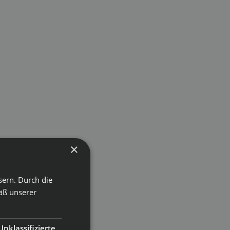
×
sern. Durch die
äß unserer
Unklassifizierte