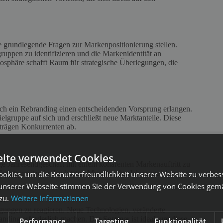
 grundlegende Fragen zur Markenpositionierung stellen.
gruppen zu identifizieren und die Markenidentität an
phäre schafft Raum für strategische Überlegungen, die
h ein Rebranding einen entscheidenden Vorsprung erlangen.
elgruppe auf sich und erschließt neue Marktanteile. Diese
 trägen Konkurrenten ab.
ite verwendet Cookies.
e Jahresendgeschäft mit einem kohärenten Markenauftritt zu
 Hauptumsätze in den letzten Monaten des Jahres erzielen.
okies, um die Benutzerfreundlichkeit unserer Website zu verbes
unserer Webseite stimmen Sie der Verwendung von Cookies gem
 zu.
Weitere Informationen
gungen zu reagieren. Neue Technologien, veränderte
ding erforderlich machen. Der Sommer ist ideal, um diese
Performance
Targeting
Funktionalität