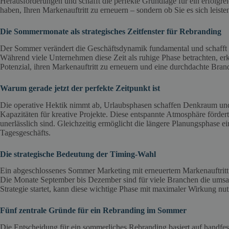
Herausforderungen und schafft die perfekte Grundlage für ein erfolgreic
haben, Ihren Markenauftritt zu erneuern – sondern ob Sie es sich leist
Die Sommermonate als strategisches Zeitfenster für Rebranding
Der Sommer verändert die Geschäftsdynamik fundamental und schafft 
Während viele Unternehmen diese Zeit als ruhige Phase betrachten, e
Potenzial, ihren Markenauftritt zu erneuern und eine durchdachte Brand
Warum gerade jetzt der perfekte Zeitpunkt ist
Die operative Hektik nimmt ab, Urlaubsphasen schaffen Denkraum und
Kapazitäten für kreative Projekte. Diese entspannte Atmosphäre fördert
unerlässlich sind. Gleichzeitig ermöglicht die längere Planungsphase
Tagesgeschäfts.
Die strategische Bedeutung der Timing-Wahl
Ein abgeschlossenes Sommer Marketing mit erneuertem Markenauftritt 
Die Monate September bis Dezember sind für viele Branchen die umsatz
Strategie startet, kann diese wichtige Phase mit maximaler Wirkung nut
Fünf zentrale Gründe für ein Rebranding im Sommer
Die Entscheidung für ein sommerliches Rebranding basiert auf handfeste