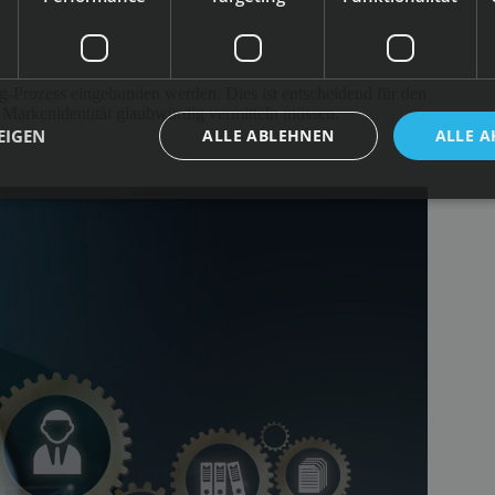
-Prozess eingebunden werden. Dies ist entscheidend für den
e Markenidentität glaubwürdig vermitteln müssen.
EIGEN
ALLE ABLEHNEN
ALLE A