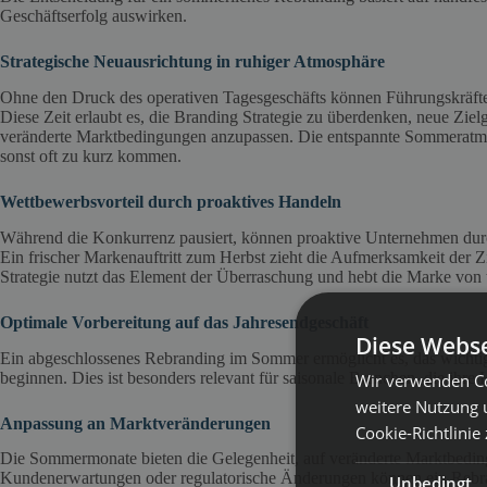
Geschäftserfolg auswirken.
Strategische Neuausrichtung in ruhiger Atmosphäre
Ohne den Druck des operativen Tagesgeschäfts können Führungskräfte
Diese Zeit erlaubt es, die Branding Strategie zu überdenken, neue Ziel
veränderte Marktbedingungen anzupassen. Die entspannte Sommeratmos
sonst oft zu kurz kommen.
Wettbewerbsvorteil durch proaktives Handeln
Während die Konkurrenz pausiert, können proaktive Unternehmen durc
Ein frischer Markenauftritt zum Herbst zieht die Aufmerksamkeit der Zi
Strategie nutzt das Element der Überraschung und hebt die Marke von
Optimale Vorbereitung auf das Jahresendgeschäft
Diese Webse
Ein abgeschlossenes Rebranding im Sommer ermöglicht es, das wichtig
beginnen. Dies ist besonders relevant für saisonale Branchen, die ihre
Wir verwenden Co
weitere Nutzung 
Anpassung an Marktveränderungen
Cookie-Richtlinie
Die Sommermonate bieten die Gelegenheit, auf veränderte Marktbedin
Kundenerwartungen oder regulatorische Änderungen können ein Rebran
Unbedingt