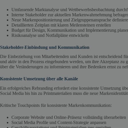
Umfassende Marktanalyse und Wettbewerbsbeobachtung durchf
Interne Stakeholder zur aktuellen Markenwahrnehmung befrage
Neue Markenpositionierung und Zielgruppenansprache definier
Detaillierten Zeitplan mit klaren Meilensteinen erstellen
Budget für Design, Kommunikation und Implementierung plane
Risikoanalyse und Notfallpläne entwickeln
Stakeholder-Einbindung und Kommunikation
Die Einbeziehung von Mitarbeitenden und Kunden ist entscheidend für
und aktiv in den Prozess eingebunden werden, um ihre Akzeptanz zu ge
über die Veränderungen zu informieren und ihre Bedenken ernst zu n
Konsistente Umsetzung über alle Kanäle
Ein erfolgreiches Rebranding erfordert eine konsistente Umsetzung ü
Social Media bis hin zu Printmaterialien muss die neue Markenidentitä
Kritische Touchpoints für konsistente Markenkommunikation:
Corporate Website und Online-Präsenz vollständig überarbeiten
Social Media Profile und Content-Strategie anpassen
Geschäftsausstattung und Printmaterialien neu gestalten