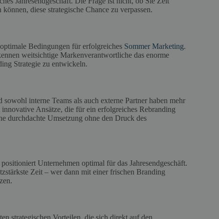
hes Jahresendgeschäft. Die Frage ist nicht, ob Sie Zeit
en können, diese strategische Chance zu verpassen.
optimale Bedingungen für erfolgreiches
Sommer Marketing
.
rkennen weitsichtige Markenverantwortliche das enorme
ing Strategie zu entwickeln.
 sowohl interne Teams als auch externe Partner haben mehr
 innovative Ansätze, die für ein erfolgreiches Rebranding
 eine durchdachte Umsetzung ohne den Druck des
positioniert Unternehmen optimal für das Jahresendgeschäft.
stärkste Zeit – wer dann mit einer frischen Branding
zen.
n strategischen Vorteilen, die sich direkt auf den