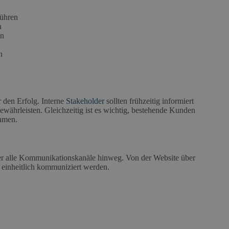
ühren
n
en
n
 den Erfolg. Interne
Stakeholder
sollten frühzeitig informiert
währleisten. Gleichzeitig ist es wichtig, bestehende Kunden
ehmen.
ber alle Kommunikationskanäle hinweg. Von der Website über
t einheitlich kommuniziert werden.