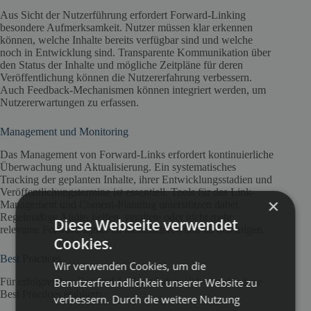
Aus Sicht der Nutzerführung erfordert Forward-Linking
besondere Aufmerksamkeit. Nutzer müssen klar erkennen
können, welche Inhalte bereits verfügbar sind und welche
noch in Entwicklung sind. Transparente Kommunikation über
den Status der Inhalte und mögliche Zeitpläne für deren
Veröffentlichung können die Nutzererfahrung verbessern.
Auch Feedback-Mechanismen können integriert werden, um
Nutzererwartungen zu erfassen.
Management und Monitoring
Das Management von Forward-Links erfordert kontinuierliche
Überwachung und Aktualisierung. Ein systematisches
Tracking der geplanten Inhalte, ihrer Entwicklungsstadien und
Veröffentlichungstermine ist essentiell. Tools für das Link-
×
Management und Content-Planning unterstützen dabei.
Regelmäßige Audits helfen, veraltete oder nicht mehr
Diese Webseite verwendet
relevante Forward-Links zu identifizieren und zu bereinigen.
Cookies.
Best Practices
Wir verwenden Cookies, um die
Benutzerfreundlichkeit unserer Website zu
Für erfolgreiches Forward-Linking haben sich verschiedene
Best Practices etabliert:
verbessern. Durch die weitere Nutzung