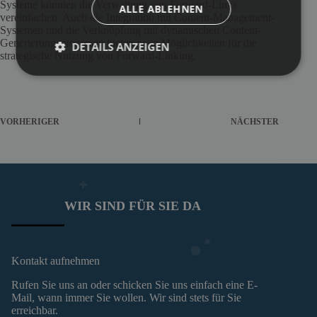
Systeme könnten die Verwaltung von Forward-Links
ALLE ABLEHNEN
vereinfachen. Auch die Integration mit Content-Management-
Systemen und die Verknüpfung mit dynamischen Content-
Generierungsprozessen bieten neue Möglichkeiten für die
DETAILS ANZEIGEN
strategische Nutzung von Forward-Linking.
VORHERIGER
NÄCHSTER
WIR SIND FÜR SIE DA
Kontakt aufnehmen
Rufen Sie uns an oder schicken Sie uns einfach eine E-
Mail, wann immer Sie wollen. Wir sind stets für Sie
erreichbar.