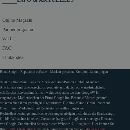
Online-Magazin
Partnerprogramm
Wiki
FAQ
Ethikkodex
BrandSimpli - Reputation aufbauen, Marken gestalten, Kommunikation prägen
© 2026 | BrandSimpli ist eine Marke der BrandSimpli GmbH, München.
Alle Inhalte sind urheberrechtlich geschützt und dürfen ohne ausdrückliches,
schriftliches Einverständnis nicht weiterverwendet werden. Google™ ist
eingetragene Markenzeichen der Firma Google Inc. Benannte Marken gehören
ausschließlich ihren jeweiligen Eigentürmern. Die BrandSimpli GmbH bietet auf
BrandSimpli Marketing- und Reputationsdienstleistungen an.
Rechtsdienstleistungen und Rechtsberatungen erfolgen nicht durch die BrandSimpli
GmbH. Wir stehen in keinem Zusammenhang mit Google oder sonstigen Diensten
von Google. Zur aktuellen
Sitemap
dieser Webseite. Zu
Ratgebern
. Hier können Sie
Ihre
Cookie Einstellungen
festlegen. Unsere weiteren Marken:
digitalgepflegt
.