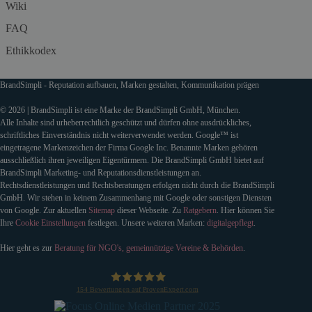
Wiki
FAQ
Ethikkodex
BrandSimpli - Reputation aufbauen, Marken gestalten, Kommunikation prägen
© 2026 | BrandSimpli ist eine Marke der BrandSimpli GmbH, München.
Alle Inhalte sind urheberrechtlich geschützt und dürfen ohne ausdrückliches,
schriftliches Einverständnis nicht weiterverwendet werden. Google™ ist
eingetragene Markenzeichen der Firma Google Inc. Benannte Marken gehören
ausschließlich ihren jeweiligen Eigentürmern. Die BrandSimpli GmbH bietet auf
BrandSimpli Marketing- und Reputationsdienstleistungen an.
Rechtsdienstleistungen und Rechtsberatungen erfolgen nicht durch die BrandSimpli
GmbH. Wir stehen in keinem Zusammenhang mit Google oder sonstigen Diensten
von Google. Zur aktuellen
Sitemap
dieser Webseite. Zu
Ratgebern
. Hier können Sie
Ihre
Cookie Einstellungen
festlegen. Unsere weiteren Marken:
digitalgepflegt
.
Hier geht es zur
Beratung für NGO's, gemeinnützige Vereine & Behörden
.
154
Bewertungen auf ProvenExpert.com
BrandSimpli GmbH