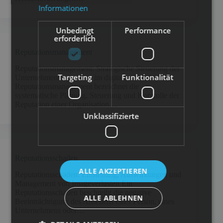
Informationen
Unbedingt
Performance
erforderlich
Reputationsmanagement
Reputationsmanagement: Strategische Steuerung der
Targeting
Funktionalität
Unternehmensreputation im digitalen Zeitalter
Reputationsmanagement bezeichnet die
systematische Planung, Steuerung und Kontrolle der
Reputation einer Organisation…
Unklassifizierte
Reputationsschaden
ALLE AKZEPTIEREN
Reputationsschaden: Entstehung, Auswirkungen und
Management von Imageverlusten Ein
Reputationsschaden beschreibt die negative
ALLE ABLEHNEN
Beeinträchtigung des Ansehens einer Person, eines
Unternehmens oder…