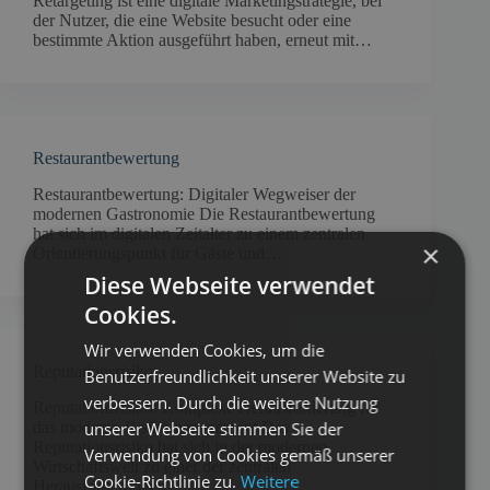
Retargeting ist eine digitale Marketingstrategie, bei
der Nutzer, die eine Website besucht oder eine
bestimmte Aktion ausgeführt haben, erneut mit…
Restaurantbewertung
Restaurantbewertung: Digitaler Wegweiser der
modernen Gastronomie Die Restaurantbewertung
hat sich im digitalen Zeitalter zu einem zentralen
×
Orientierungspunkt für Gäste und…
Diese Webseite verwendet
Cookies.
Wir verwenden Cookies, um die
Reputationsrisiko
Benutzerfreundlichkeit unserer Website zu
verbessern. Durch die weitere Nutzung
Reputationsrisiko: Komplexe Herausforderung für
unserer Webseite stimmen Sie der
das moderne Risikomanagement Das
Reputationsrisiko hat sich in der modernen
Verwendung von Cookies gemäß unserer
Wirtschaftswelt zu einer der zentralen
Cookie-Richtlinie zu.
Weitere
Herausforderungen…