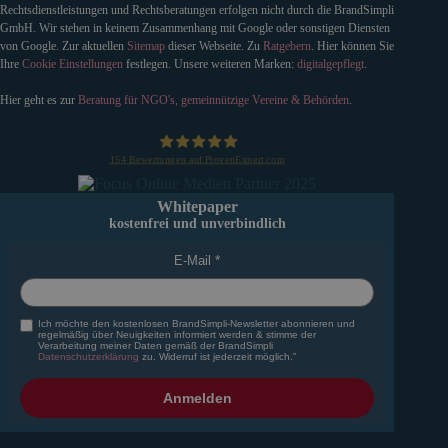
Rechtsdienstleistungen und Rechtsberatungen erfolgen nicht durch die BrandSimpli
GmbH. Wir stehen in keinem Zusammenhang mit Google oder sonstigen Diensten
von Google. Zur aktuellen
Sitemap
dieser Webseite. Zu
Ratgebern
. Hier können Sie
Ihre
Cookie Einstellungen
festlegen. Unsere weiteren Marken:
digitalgepflegt
.
Hier geht es zur
Beratung für NGO's, gemeinnützige Vereine & Behörden
.
154
Bewertungen auf ProvenExpert.com
BrandSimpli GmbH
Whitepaper
kostenfrei und unverbindlich
E-Mail
Ich möchte den kostenlosen BrandSimpli-Newsletter abonnieren und
regelmäßig über Neuigkeiten informiert werden & stimme der
Verarbeitung meiner Daten gemäß der BrandSimpli
Datenschutzerklärung
zu. Widerruf ist jederzeit möglich."
Anmelden