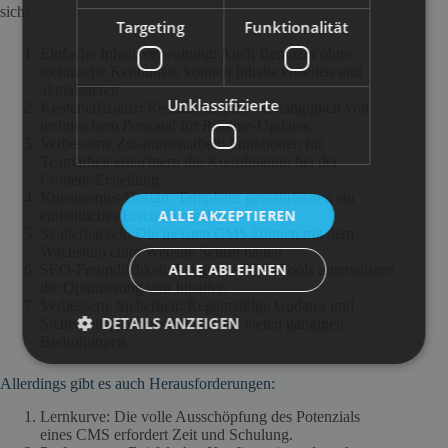
sich:
Targeting
Funktionalität
Einfache Inhaltsverwaltung: Auch Benutzer ohne
technische Kenntnisse können Inhalte erstellen und
aktualisieren.
Unklassifizierte
Kosteneffizienz: Reduzierung der Abhängigkeit von
technischem Personal für Routine-Updates.
Verbesserte Zusammenarbeit: Funktionen für
Teamarbeit erleichtern die Koordination bei der
Content-Erstellung.
Konsistentes Design: Templates gewährleisten ein
ALLE AKZEPTIEREN
einheitliches Erscheinungsbild.
Skalierbarkeit: Die meisten CMS können mit dem
Wachstum einer Website Schritt halten.
ALLE ABLEHNEN
SEO-Freundlichkeit: Integrierte SEO-Tools unterstützen
die Optimierung von Inhalten.
Verbesserte Sicherheit: Regelmäßige Updates und
DETAILS ANZEIGEN
Sicherheitspatches schützen vor vielen gängigen
Bedrohungen.
Allerdings gibt es auch Herausforderungen:
Lernkurve: Die volle Ausschöpfung des Potenzials
eines CMS erfordert Zeit und Schulung.