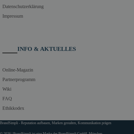
Datenschutzerklärung
Impressum
INFO & AKTUELLES
Online-Magazin
Partnerprogramm
Wiki
FAQ
Ethikkodex
BrandSimpli - Reputation aufbauen, Marken gestalten, Kommunikation prägen
© 2026 | BrandSimpli ist eine Marke der BrandSimpli GmbH, München.