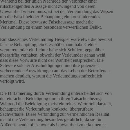
Während bei der üblen Nachrede der Verbreiter einer
rufschädigenden Aussage nicht zwingend von deren
Unwahrheit wissen muss, ist bei der Verleumdung das Wissen
um die Falschheit der Behauptung ein konstituierendes
Merkmal. Diese bewusste Falschaussage macht die
Verleumdung zu einem besonders verwerflichen Delikt.
Ein klassisches Verleumdung-Beispiel wäre etwa die bewusst
falsche Behauptung, ein Geschäftsmann habe Gelder
veruntreut oder ein Lehrer habe sich Schülern gegenüber
übergriffig verhalten, obwohl der Verleumder genau weiß,
dass diese Vorwürfe nicht der Wahrheit entsprechen. Die
Schwere solcher Anschuldigungen und ihre potenziell
verheerenden Auswirkungen auf das Leben der Betroffenen
machen deutlich, warum die Verleumdung strafrechtlich
verfolgt wird.
Die Diffamierung durch Verleumdung unterscheidet sich von
der einfachen Beleidigung durch ihren Tatsachenbezug.
Während die Beleidigung meist ein reines Werturteil darstellt,
behauptet die Verleumdung konkrete, überprüfbare
Sachverhalte. Diese Verbindung zur vermeintlichen Realität
macht die Verleumdung besonders gefährlich, da sie für
Außenstehende oft schwer als Unwahrheit zu erkennen ist.