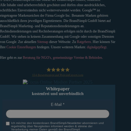
Alle Inhalte sind urheberrechtlich geschützt und dürfen ohne ausdrückliches,
schriftliches Einverständnis nicht weiterverwendet werden. Google™ ist
eingetragene Markenzeichen der Firma Google Inc. Benannte Marken gehören
ausschließlich ihren jeweiligen Eigentürmern. Die BrandSimpli GmbH bietet auf
BrandSimpli Marketing- und Reputationsdienstleistungen an.
Rechtsdienstleistungen und Rechtsberatungen erfolgen nicht durch die BrandSimpli
GmbH. Wir stehen in keinem Zusammenhang mit Google oder sonstigen Diensten
von Google. Zur aktuellen
Sitemap
dieser Webseite. Zu
Ratgebern
. Hier können Sie
Ihre
Cookie Einstellungen
festlegen. Unsere weiteren Marken:
digitalgepflegt
.
Hier geht es zur
Beratung für NGO's, gemeinnützige Vereine & Behörden
.
154
Bewertungen auf ProvenExpert.com
BrandSimpli GmbH
Whitepaper
kostenfrei und unverbindlich
E-Mail
Ich möchte den kostenlosen BrandSimpli-Newsletter abonnieren und
regelmäßig über Neuigkeiten informiert werden & stimme der
Verarbeitung meiner Daten gemäß der BrandSimpli