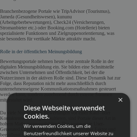
Branchenbezogene Portale wie TripAdvisor (Tourismus),
Jameda (Gesundheitswesen), kununu
(Arbeitgeberbewertungen), Check24 (Versicherungen,
Stromanbieter etc.) oder Booking.com (Hotellerie) bieten
spezialisierte Funktionen und Zielgruppenorientierung, was
sie besonders für vertikale Märkte attraktiv macht.
Rolle in der öffentlichen Meinungsbildung
Bewertungsportale nehmen heute eine zentrale Rolle in der
digitalen Meinungsbildung ein. Sie bilden eine Schnittstelle
zwischen Unternehmen und Öffentlichkeit, bei der die
Nutzer:innen in der aktiven Rolle sind. Diese Dynamik hat zur
Folge, dass Reputation nicht mehr ausschließlich durch
unternehmenseigene Kommunikationsmaßnahmen gesteuert
werden kann, sondern zunehmend durch externe Stimmen
×
mitgestaltet wird.
Diese Webseite verwendet
Da viele Nutzer:innen Bewertungen vor einer Kauf- oder
Cookies.
Kontaktentscheidung konsultieren, sind Portale dieser Art in
hohem Maße meinungsbildend. Der sogenannte User-
Wir verwenden Cookies, um die
Generated Content wirkt als vertrauensbildender Faktor und
Benutzerfreundlichkeit unserer Website zu
beeinflusst nicht nur individuelle Entscheidungen, sondern