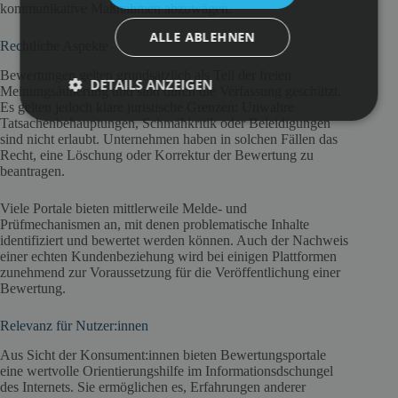
kommunikative Maßnahmen abzuwägen.
ALLE ABLEHNEN
Rechtliche Aspekte
Bewertungen gelten grundsätzlich als Teil der freien
DETAILS ANZEIGEN
Meinungsäußerung und sind durch die Verfassung geschützt.
Es gelten jedoch klare juristische Grenzen: Unwahre
Tatsachenbehauptungen, Schmähkritik oder Beleidigungen
sind nicht erlaubt. Unternehmen haben in solchen Fällen das
Recht, eine Löschung oder Korrektur der Bewertung zu
beantragen.
Viele Portale bieten mittlerweile Melde- und
Prüfmechanismen an, mit denen problematische Inhalte
identifiziert und bewertet werden können. Auch der Nachweis
einer echten Kundenbeziehung wird bei einigen Plattformen
zunehmend zur Voraussetzung für die Veröffentlichung einer
Bewertung.
Relevanz für Nutzer:innen
Aus Sicht der Konsument:innen bieten Bewertungsportale
eine wertvolle Orientierungshilfe im Informationsdschungel
des Internets. Sie ermöglichen es, Erfahrungen anderer