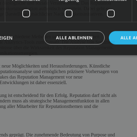
ch ökologische und soziale Verantwortung. Das Reputation
nskommunikation authentisch vermitteln. Dabei geht es
Darstellung tatsächlicher Nachhaltigkeitsinitiativen.
rch verschiedene Methoden und Kennzahlen. Neben
EIGEN
ALLE ABLEHNEN
ALLE A
 Analytics-Tools zum Einsatz. Die Analyse von Sentiment,
ntnisse über die Wirksamkeit des Reputation Managements.
ikationsstrategien.
 neue Möglichkeiten und Herausforderungen. Künstliche
eputationsanalyse und ermöglichen präzisere Vorhersagen von
 Fakes das Reputation Management vor neue
ntwicklungen ist daher essenziell.
 ist entscheidend für den Erfolg. Reputation darf nicht als
ndern muss als strategische Managementfunktion in allen
ung aller Mitarbeiter für Reputationsthemen und die
rends geprägt. Die zunehmende Bedeutung von Purpose und