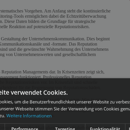
stematisches Vorgehen. Am Anfang steht die kontinuierliche
toring-Tools ermöglichen dabei die Echtzeitüberwachung
 Diese Daten bilden die Grundlage für strategische
le Reaktion auf potenzielle Reputationsrisiken.
ve Gestaltung der Unternehmenskommunikation. Dies beginnt
e Kommunikationskanäle und -formate. Das Reputation
ent sind und die gewünschte Wahrnehmung des Unternehmens
ung von Unternehmenswerten und gesellschaftlichem
 Reputation Managements dar. In Krisenzeiten zeigt sich,
anagement funktioniert. Professionelles Reputation
e Reputationsrisiken vor. Im Krisenfall sind schnelle
scheidend für die Begrenzung von Reputationsschäden.
ite verwendet Cookies.
rnehmen vor zusätzliche Herausforderungen. Was in einem
okies, um die Benutzerfreundlichkeit unserer Website zu verbes
ve Reaktionen hervorrufen. Das internationale Reputation
unserer Webseite stimmen Sie der Verwendung von Cookies gem
en und regionale Besonderheiten berücksichtigen. Dies
 zu.
Weitere Informationen
 Anpassung der Kommunikation.
ntegration von Nachhaltigkeitsthemen. Stakeholder erwarten
Performance
Targeting
Funktionalität