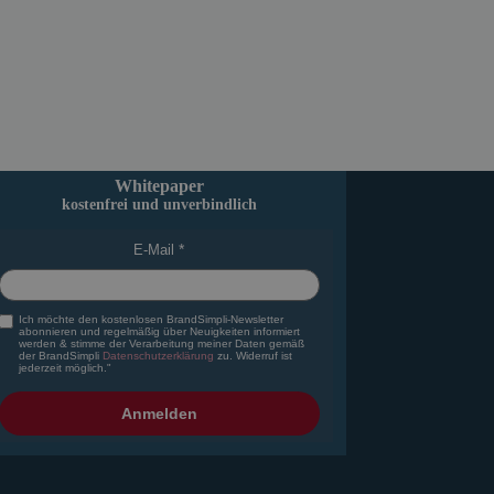
Whitepaper
kostenfrei und unverbindlich
E-Mail
Ich möchte den kostenlosen BrandSimpli-Newsletter
abonnieren und regelmäßig über Neuigkeiten informiert
werden & stimme der Verarbeitung meiner Daten gemäß
der BrandSimpli
Datenschutzerklärung
zu. Widerruf ist
jederzeit möglich."
Anmelden