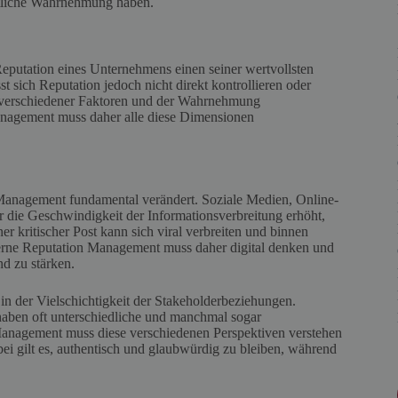
ntliche Wahrnehmung haben.
eputation eines Unternehmens einen seiner wertvollsten
st sich Reputation jedoch nicht direkt kontrollieren oder
l verschiedener Faktoren und der Wahrnehmung
Management muss daher alle diese Dimensionen
 Management fundamental verändert. Soziale Medien, Online-
r die Geschwindigkeit der Informationsverbreitung erhöht,
r kritischer Post kann sich viral verbreiten und binnen
erne Reputation Management muss daher digital denken und
d zu stärken.
n der Vielschichtigkeit der Stakeholderbeziehungen.
 haben oft unterschiedliche und manchmal sogar
anagement muss diese verschiedenen Perspektiven verstehen
ei gilt es, authentisch und glaubwürdig zu bleiben, während