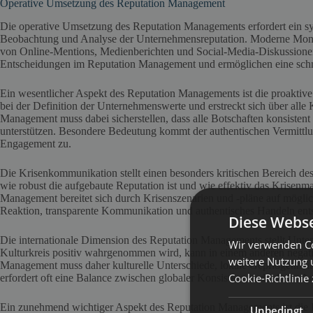
Operative Umsetzung des Reputation Management
Die operative Umsetzung des Reputation Managements erfordert ein sy
Beobachtung und Analyse der Unternehmensreputation. Moderne Moni
von Online-Mentions, Medienberichten und Social-Media-Diskussionen.
Entscheidungen im Reputation Management und ermöglichen eine schnel
Ein wesentlicher Aspekt des Reputation Managements ist die proakti
bei der Definition der Unternehmenswerte und erstreckt sich über all
Management muss dabei sicherstellen, dass alle Botschaften konsist
unterstützen. Besondere Bedeutung kommt der authentischen Vermittl
Engagement zu.
Die Krisenkommunikation stellt einen besonders kritischen Bereich des
wie robust die aufgebaute Reputation ist und wie effektiv das Krisenm
Management bereitet sich durch Krisenszenarien und -pläne auf möglich
Reaktion, transparente Kommunikation und authentisches Handeln ent
Diese Webse
Die internationale Dimension des Reputation Managements stellt Unte
Wir verwenden Co
Kulturkreis positiv wahrgenommen wird, kann in einem anderen negati
weitere Nutzung 
Management muss daher kulturelle Unterschiede, lokale Gepflogenheit
Cookie-Richtlinie
erfordert oft eine Balance zwischen globaler Konsistenz und lokaler
Ein zunehmend wichtiger Aspekt des Reputation Managements ist die I
Unbedingt