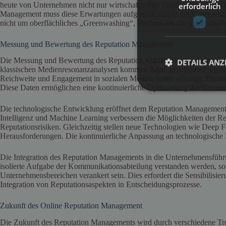
heute von Unternehmen nicht nur wirtschaftlichen Erfolg, sondern au
erforderlich
Management muss diese Erwartungen aufgreifen und in der Unternehme
nicht um oberflächliches „Greenwashing“, sondern um die glaubwürdige 
Messung und Bewertung des Reputation Management
Die Messung und Bewertung des Reputation Managements erfolgt du
DETAILS ANZ
klassischen Medienresonanzanalysen kommen dabei zunehmend digitale
Reichweite und Engagement in sozialen Medien liefert wichtige Erken
Diese Daten ermöglichen eine kontinuierliche Optimierung der Kommun
Die technologische Entwicklung eröffnet dem Reputation Management
Intelligenz und Machine Learning verbessern die Möglichkeiten der R
Reputationsrisiken. Gleichzeitig stellen neue Technologien wie Deep
Herausforderungen. Die kontinuierliche Anpassung an technologische E
Die Integration des Reputation Managements in die Unternehmensführung
isolierte Aufgabe der Kommunikationsabteilung verstanden werden, so
Unternehmensbereichen verankert sein. Dies erfordert die Sensibilisier
Integration von Reputationsaspekten in Entscheidungsprozesse.
Zukunft des Online Reputation Management
Die Zukunft des Reputation Managements wird durch verschiedene T