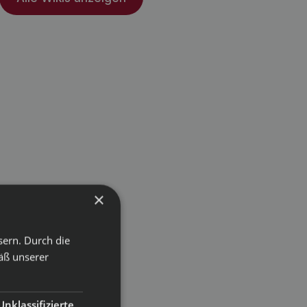
×
sern. Durch die
äß unserer
Unklassifizierte