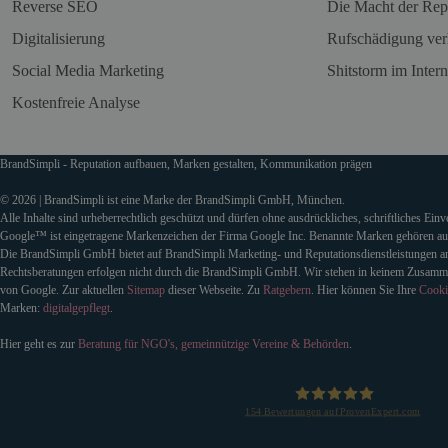
Reverse SEO
Die Macht der Rep
Digitalisierung
Rufschädigung ver
Social Media Marketing
Shitstorm im Intern
Kostenfreie Analyse
BrandSimpli - Reputation aufbauen, Marken gestalten, Kommunikation prägen
© 2026 | BrandSimpli ist eine Marke der BrandSimpli GmbH, München.
Alle Inhalte sind urheberrechtlich geschützt und dürfen ohne ausdrückliches, schriftliches Ein
Google™ ist eingetragene Markenzeichen der Firma Google Inc. Benannte Marken gehören auss
Die BrandSimpli GmbH bietet auf BrandSimpli Marketing- und Reputationsdienstleistungen an
Rechtsberatungen erfolgen nicht durch die BrandSimpli GmbH. Wir stehen in keinem Zusamm
von Google. Zur aktuellen
Sitemap
dieser Webseite. Zu
Ratgebern
. Hier können Sie Ihre
Cooki
Marken:
digitalgepflegt
.
Hier geht es zur
Beratung für NGO's, gemeinnützige Vereine & Behörden
.
154
Bewertungen auf ProvenExpert.com
BrandSimpli GmbH