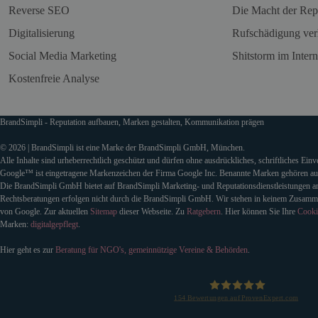
Reverse SEO
Die Macht der Rep
Digitalisierung
Rufschädigung ver
Social Media Marketing
Shitstorm im Intern
Kostenfreie Analyse
BrandSimpli - Reputation aufbauen, Marken gestalten, Kommunikation prägen
© 2026 | BrandSimpli ist eine Marke der BrandSimpli GmbH, München.
Alle Inhalte sind urheberrechtlich geschützt und dürfen ohne ausdrückliches, schriftliches Ein
Google™ ist eingetragene Markenzeichen der Firma Google Inc. Benannte Marken gehören auss
Die BrandSimpli GmbH bietet auf BrandSimpli Marketing- und Reputationsdienstleistungen an
Rechtsberatungen erfolgen nicht durch die BrandSimpli GmbH. Wir stehen in keinem Zusamm
von Google. Zur aktuellen
Sitemap
dieser Webseite. Zu
Ratgebern
. Hier können Sie Ihre
Cooki
Marken:
digitalgepflegt
.
Hier geht es zur
Beratung für NGO's, gemeinnützige Vereine & Behörden
.
154
Bewertungen auf ProvenExpert.com