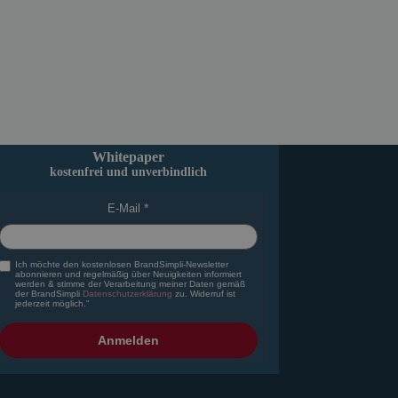
Whitepaper
kostenfrei und unverbindlich
E-Mail
Ich möchte den kostenlosen BrandSimpli-Newsletter
abonnieren und regelmäßig über Neuigkeiten informiert
werden & stimme der Verarbeitung meiner Daten gemäß
der BrandSimpli
Datenschutzerklärung
zu. Widerruf ist
jederzeit möglich."
Anmelden