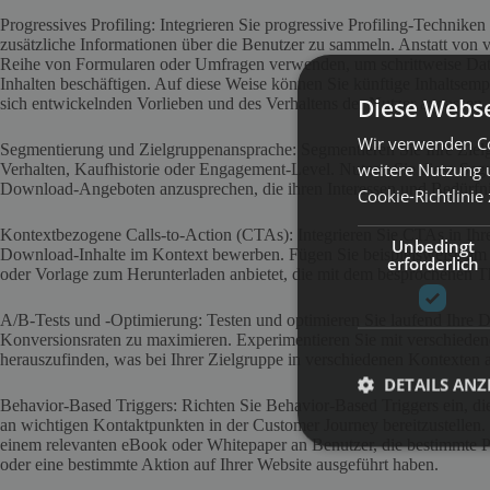
Progressives Profiling: Integrieren Sie progressive Profiling-Technik
zusätzliche Informationen über die Benutzer zu sammeln. Anstatt von vo
Reihe von Formularen oder Umfragen verwenden, um schrittweise Date
Inhalten beschäftigen. Auf diese Weise können Sie künftige Inhaltsem
Diese Webse
sich entwickelnden Vorlieben und des Verhaltens der Nutzer anpassen.
Wir verwenden Co
Segmentierung und Zielgruppenansprache: Segmentieren Sie Ihre Ziel
weitere Nutzung 
Verhalten, Kaufhistorie oder Engagement-Level. Nutzen Sie diese Se
Download-Angeboten anzusprechen, die ihren Interessen und Bedürfni
Cookie-Richtlinie
Kontextbezogene Calls-to-Action (CTAs): Integrieren Sie CTAs in Ihre 
Unbedingt
Download-Inhalte im Kontext bewerben. Fügen Sie beispielsweise am E
erforderlich
oder Vorlage zum Herunterladen anbietet, die mit dem besprochenen 
A/B-Tests und -Optimierung: Testen und optimieren Sie laufend Ih
Konversionsraten zu maximieren. Experimentieren Sie mit verschieden
herauszufinden, was bei Ihrer Zielgruppe in verschiedenen Kontexten
DETAILS ANZ
Behavior-Based Triggers: Richten Sie Behavior-Based Triggers ein, d
an wichtigen Kontaktpunkten in der Customer Journey bereitzustellen. 
einem relevanten eBook oder Whitepaper an Benutzer, die bestimmte 
oder eine bestimmte Aktion auf Ihrer Website ausgeführt haben.