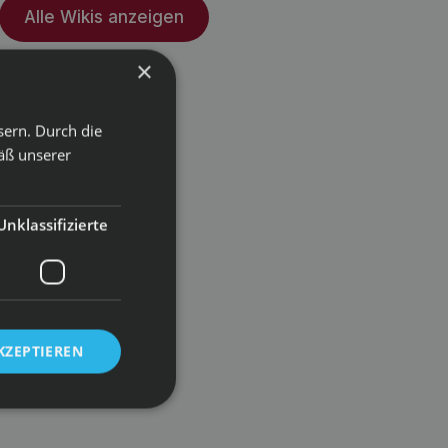
Alle Wikis anzeigen
×
sern. Durch die
äß unserer
Unklassifizierte
KZEPTIEREN