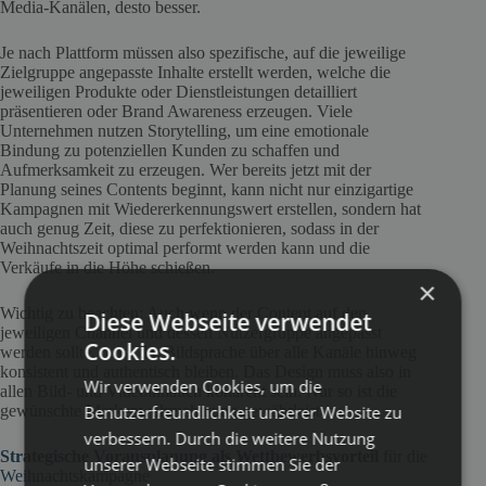
Media-Kanälen, desto besser.
Je nach Plattform müssen also spezifische, auf die jeweilige
Zielgruppe angepasste Inhalte erstellt werden, welche die
jeweiligen Produkte oder Dienstleistungen detailliert
präsentieren oder Brand Awareness erzeugen. Viele
Unternehmen nutzen Storytelling, um eine emotionale
Bindung zu potenziellen Kunden zu schaffen und
Aufmerksamkeit zu erzeugen. Wer bereits jetzt mit der
Planung seines Contents beginnt, kann nicht nur einzigartige
Kampagnen mit Wiedererkennungswert erstellen, sondern hat
auch genug Zeit, diese zu perfektionieren, sodass in der
Weihnachtszeit optimal performt werden kann und die
Verkäufe in die Höhe schießen.
×
Wichtig zu beachten: Auch wenn der Content auf den
Diese Webseite verwendet
jeweiligen Channel und dessen Nutzergruppe angepasst
Cookies.
werden sollte, muss die Bildsprache über alle Kanäle hinweg
konsistent und authentisch bleiben. Das Design muss also in
Wir verwenden Cookies, um die
allen Bild- und Videoinhalten kohärent sein. Nur so ist die
Benutzerfreundlichkeit unserer Website zu
gewünschte Markenwahrnehmung gewährleistet.
verbessern. Durch die weitere Nutzung
Strategische Vorausplanung als Wettbewerbsvorteil
für die
unserer Webseite stimmen Sie der
Weihnachtskampagne