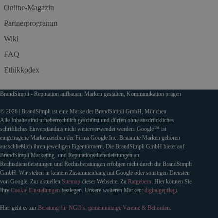
Online-Magazin
Partnerprogramm
Wiki
FAQ
Ethikkodex
BrandSimpli - Reputation aufbauen, Marken gestalten, Kommunikation prägen
© 2026 | BrandSimpli ist eine Marke der BrandSimpli GmbH, München.
Alle Inhalte sind urheberrechtlich geschützt und dürfen ohne ausdrückliches,
schriftliches Einverständnis nicht weiterverwendet werden. Google™ ist
eingetragene Markenzeichen der Firma Google Inc. Benannte Marken gehören
ausschließlich ihren jeweiligen Eigentürmern. Die BrandSimpli GmbH bietet auf
BrandSimpli Marketing- und Reputationsdienstleistungen an.
Rechtsdienstleistungen und Rechtsberatungen erfolgen nicht durch die BrandSimpli
GmbH. Wir stehen in keinem Zusammenhang mit Google oder sonstigen Diensten
von Google. Zur aktuellen
Sitemap
dieser Webseite. Zu
Ratgebern
. Hier können Sie
Ihre
Cookie Einstellungen
festlegen. Unsere weiteren Marken:
digitalgepflegt
.
Hier geht es zur
Beratung für NGO's, gemeinnützige Vereine & Behörden
.