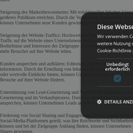
Steigerung des Markenbewusstseins: Mit redaktionellen Inhalten kön
größeres Publikum erreichen. Durch die Verbreitung von Inhalten übe
können Unternehmen neue Kunden gewinnen, Leads generieren und ih
Diese Webse
Steigerung des Website-Traffics: Hochwertiger Editorial Content kö
Wir verwenden Co
Traffic auf die Website eines Unternehmens lenken. Durch die Veröffent
weitere Nutzung 
Bedürfnisse und Interessen der Zielgruppe ansprechen, können Untern
Cookie-Richtlinie
mehr Besucher auf ihre Website leiten.
Unbedingt
Kunden ansprechen und aufklären: Editorial Content bieten Unterneh
erforderlich
informieren. Durch die Erstellung von Inhalten, die häufig auftretende
oder wertvolle Einblicke bieten, können Unternehmen eine tiefere Ver
Besuche auf ihrer Website fördern.
Unterstützung von Lead-Generierung und Vertrieb: Redaktionelle Inhalt
Generierung und im Verkaufsprozess. Durch die Erstellung von Inhalte
DETAILS ANZ
ansprechen, können Unternehmen Leads anziehen und pflegen, um sie s
Förderung von Social Sharing und Engagement: Überzeugende redaktion
Social-Media-Plattformen geteilt, was ihre Reichweite und Sichtbarkeit
können und bei der Zielgruppe Anklang finden, können Unternehmen i
Shares gewinnen.