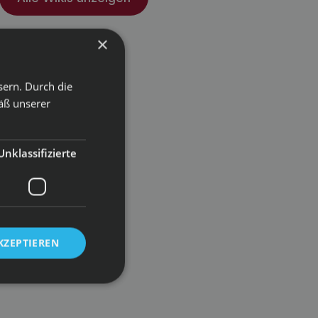
×
sern. Durch die
äß unserer
Unklassifizierte
KZEPTIEREN