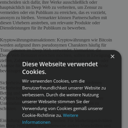
entscheiden sich dafür, ihre Werke ausschließlich oder
hauptsächlich im Deep Web zu verbreiten, um Zensur zu
vermeiden oder ein Publikum zu erreichen, das es vorzieht,
anonym zu bleiben. Vermarkter können Partnerschaften mit
diesen Urhebern anstreben, um relevante Produkte oder
Dienstleistungen für ihr Publikum zu bewerben.
Kryptowährungstransaktionen: Kryptowährungen wie Bitcoin
werden aufgrund ihres pseudonymen Charakters häufig für
Transaktionen im Deep Web verwendet. Vermarkter, die
×
Deep-Web-Benutzer erreichen möchten, sollten in Erwägung
ziehen, Zahlungen in Kryptowährungen zu akzeptieren oder
Diese Webseite verwendet
Anreize für Kunden anzubieten, die diese Zahlungsmethode
Cookies.
bevorzugen.
Wir verwenden Cookies, um die
Sicherheitsaspekte: Das Deep Web ist mit verschiedenen
Benutzerfreundlichkeit unserer Website zu
Sicherheitsrisiken verbunden, darunter Malware, Phishing-
Betrug und Identitätsdiebstahl. Vermarkter sollten
verbessern. Durch die weitere Nutzung
Cybersicherheitsmaßnahmen Priorität einräumen, um ihre
unserer Webseite stimmen Sie der
Unternehmen und Kunden vor diesen Bedrohungen zu
Verwendung von Cookies gemäß unserer
schützen.
Cookie-Richtlinie zu.
Weitere
Einhaltung gesetzlicher Vorschriften: Für Marketingaktivitäten
Informationen
im Deep Web gelten möglicherweise andere Vorschriften und