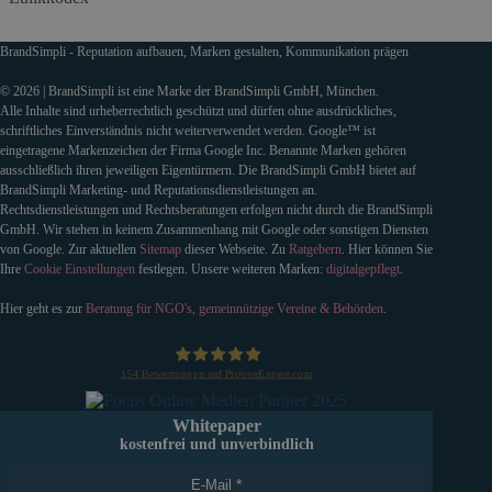
BrandSimpli - Reputation aufbauen, Marken gestalten, Kommunikation prägen
© 2026 | BrandSimpli ist eine Marke der BrandSimpli GmbH, München.
Alle Inhalte sind urheberrechtlich geschützt und dürfen ohne ausdrückliches,
schriftliches Einverständnis nicht weiterverwendet werden. Google™ ist
eingetragene Markenzeichen der Firma Google Inc. Benannte Marken gehören
ausschließlich ihren jeweiligen Eigentürmern. Die BrandSimpli GmbH bietet auf
BrandSimpli Marketing- und Reputationsdienstleistungen an.
Rechtsdienstleistungen und Rechtsberatungen erfolgen nicht durch die BrandSimpli
GmbH. Wir stehen in keinem Zusammenhang mit Google oder sonstigen Diensten
von Google. Zur aktuellen
Sitemap
dieser Webseite. Zu
Ratgebern
. Hier können Sie
Ihre
Cookie Einstellungen
festlegen. Unsere weiteren Marken:
digitalgepflegt
.
Hier geht es zur
Beratung für NGO's, gemeinnützige Vereine & Behörden
.
154
Bewertungen auf ProvenExpert.com
BrandSimpli GmbH
Whitepaper
kostenfrei und unverbindlich
E-Mail