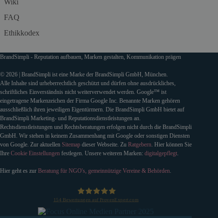
Wiki
FAQ
Ethikkodex
BrandSimpli - Reputation aufbauen, Marken gestalten, Kommunikation prägen
© 2026 | BrandSimpli ist eine Marke der BrandSimpli GmbH, München.
Alle Inhalte sind urheberrechtlich geschützt und dürfen ohne ausdrückliches,
schriftliches Einverständnis nicht weiterverwendet werden. Google™ ist
eingetragene Markenzeichen der Firma Google Inc. Benannte Marken gehören
ausschließlich ihren jeweiligen Eigentürmern. Die BrandSimpli GmbH bietet auf
BrandSimpli Marketing- und Reputationsdienstleistungen an.
Rechtsdienstleistungen und Rechtsberatungen erfolgen nicht durch die BrandSimpli
GmbH. Wir stehen in keinem Zusammenhang mit Google oder sonstigen Diensten
von Google. Zur aktuellen
Sitemap
dieser Webseite. Zu
Ratgebern
. Hier können Sie
Ihre
Cookie Einstellungen
festlegen. Unsere weiteren Marken:
digitalgepflegt
.
Hier geht es zur
Beratung für NGO's, gemeinnützige Vereine & Behörden
.
154
Bewertungen auf ProvenExpert.com
BrandSimpli GmbH