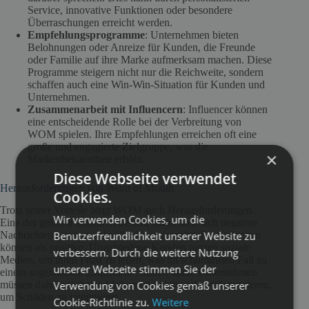
Service, innovative Funktionen oder besondere
Überraschungen erreicht werden.
Empfehlungsprogramme
: Unternehmen bieten
Belohnungen oder Anreize für Kunden, die Freunde
oder Familie auf ihre Marke aufmerksam machen. Diese
Programme steigern nicht nur die Reichweite, sondern
schaffen auch eine Win-Win-Situation für Kunden und
Unternehmen.
Zusammenarbeit mit Influencern
: Influencer können
eine entscheidende Rolle bei der Verbreitung von
WOM spielen. Ihre Empfehlungen erreichen oft eine
große und engagierte Zielgruppe, was die
×
Markenbekanntheit erhöht.
Diese Webseite verwendet
Herausforderungen von Word of Mouth
Cookies.
Trotz seiner Vorteile birgt WOM auch Herausforderungen.
Wir verwenden Cookies, um die
Eine der größten Gefahren besteht darin, dass sich negative
Benutzerfreundlichkeit unserer Website zu
Nachrichten genauso schnell oder sogar schneller verbreiten
können als positive. Unzufriedene Kunden nutzen soziale
verbessern. Durch die weitere Nutzung
Medien, um ihren Frust zu teilen, was im schlimmsten Fall zu
unserer Webseite stimmen Sie der
einem sogenannten „Shitstorm“ führen kann. Unternehmen
Verwendung von Cookies gemäß unserer
müssen daher wachsam bleiben und aktiv auf Kritik reagieren,
um Schäden zu minimieren.
Cookie-Richtlinie zu.
Weitere