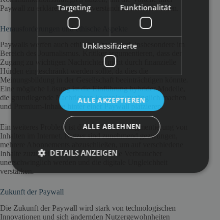
Targeting
Funktionalität
Paywall zu erklären und Missverständnisse zu vermeiden.
Herausforderungen und ethische Aspekte
Paywalls werfen auch ethische Fragen auf, insbesondere im
Unklassifizierte
Bereich des Journalismus. Kritiker argumentieren, dass der
Zugang zu wichtigen Nachrichten nicht durch finanzielle
Hürden eingeschränkt werden sollte, da dies die
Meinungsbildung in der Gesellschaft beeinträchtigen könnte.
Eine mögliche Lösung ist die Einführung hybrider Modelle,
die grundlegende Nachrichten kostenlos zugänglich machen
ALLE AKZEPTIEREN
und Premium-Inhalte hinter einer Paywall platzieren.
ALLE ABLEHNEN
Ein weiteres Problem ist die wachsende Fragmentierung von
Inhalten im Internet. Nutzer sind zunehmend gezwungen,
mehrere Abonnements abzuschließen, um auf verschiedene
DETAILS ANZEIGEN
Inhalte zuzugreifen. Dies kann für viele Verbraucher
unerschwinglich werden und die digitale Ungleichheit
verstärken.
Zukunft der Paywall
Die Zukunft der Paywall wird stark von technologischen
Innovationen und sich ändernden Nutzergewohnheiten