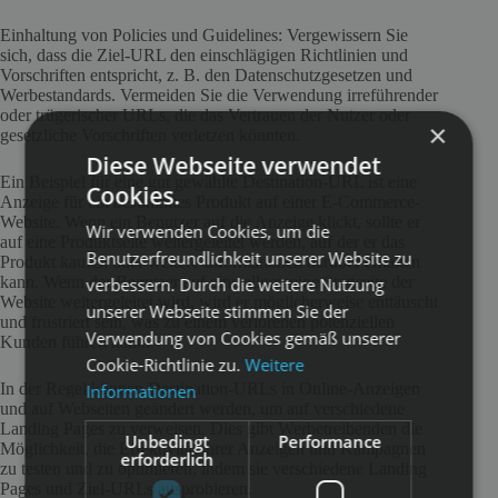
Einhaltung von Policies und Guidelines: Vergewissern Sie
sich, dass die Ziel-URL den einschlägigen Richtlinien und
Vorschriften entspricht, z. B. den Datenschutzgesetzen und
Werbestandards. Vermeiden Sie die Verwendung irreführender
oder trügerischer URLs, die das Vertrauen der Nutzer oder
×
gesetzliche Vorschriften verletzen könnten.
Diese Webseite verwendet
Ein Beispiel für eine gut gewählte Destination-URL ist eine
Cookies.
Anzeige für ein bestimmtes Produkt auf einer E-Commerce-
Website. Wenn ein Benutzer auf die Anzeige klickt, sollte er
Wir verwenden Cookies, um die
auf eine Produktseite weitergeleitet werden, auf der er das
Benutzerfreundlichkeit unserer Website zu
Produkt kaufen oder weitere Informationen darüber erhalten
kann. Wenn der Benutzer auf eine allgemeine Startseite der
verbessern. Durch die weitere Nutzung
Website weitergeleitet wird, wird er möglicherweise enttäuscht
unserer Webseite stimmen Sie der
und frustriert sein, was zu einem verlorenen potenziellen
Verwendung von Cookies gemäß unserer
Kunden führen kann.
Cookie-Richtlinie zu.
Weitere
In der Regel können Destination-URLs in Online-Anzeigen
Informationen
und auf Webseiten geändert werden, um auf verschiedene
Landing Pages zu verweisen. Dies gibt Werbetreibenden die
Unbedingt
Performance
Möglichkeit, die Effektivität ihrer Anzeigen und Kampagnen
erforderlich
zu testen und zu optimieren, indem sie verschiedene Landing
Pages und Ziel-URLs ausprobieren.