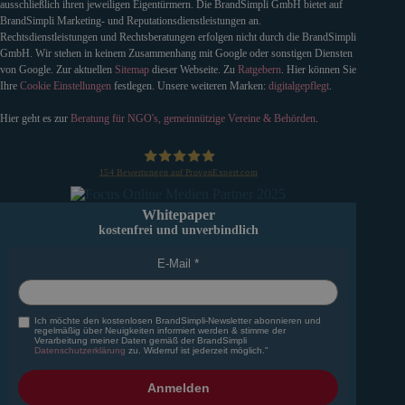
ausschließlich ihren jeweiligen Eigentürmern. Die BrandSimpli GmbH bietet auf
BrandSimpli Marketing- und Reputationsdienstleistungen an.
Rechtsdienstleistungen und Rechtsberatungen erfolgen nicht durch die BrandSimpli
GmbH. Wir stehen in keinem Zusammenhang mit Google oder sonstigen Diensten
von Google. Zur aktuellen
Sitemap
dieser Webseite. Zu
Ratgebern
. Hier können Sie
Ihre
Cookie Einstellungen
festlegen. Unsere weiteren Marken:
digitalgepflegt
.
Hier geht es zur
Beratung für NGO's, gemeinnützige Vereine & Behörden
.
154
Bewertungen auf ProvenExpert.com
BrandSimpli GmbH
Whitepaper
kostenfrei und unverbindlich
E-Mail
Ich möchte den kostenlosen BrandSimpli-Newsletter abonnieren und
regelmäßig über Neuigkeiten informiert werden & stimme der
Verarbeitung meiner Daten gemäß der BrandSimpli
Datenschutzerklärung
zu. Widerruf ist jederzeit möglich."
Anmelden