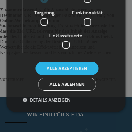
Zusammenfassend ist die Auswahl einer geeigneten
Targeting
Funktionalität
Destination-URL ein wichtiger Faktor für den Erfolg von
Online-Werbekampagnen und
Suchmaschinenoptimierung. Es ist wichtig sicherzustellen,
dass die Ziel-URL relevant für den Inhalt der Anzeige
Unklassifizierte
oder des Links ist und ein positives Nutzererlebnis bietet.
Durch die Optimierung der Destination URL können
Werbetreibende die Effektivität ihrer Anzeigen und
Kampagnen verbessern und letztendlich ihre Ziele erreichen.
ALLE AKZEPTIEREN
VORHERIGER
NÄCHSTER
ALLE ABLEHNEN
DETAILS ANZEIGEN
WIR SIND FÜR SIE DA