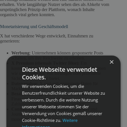
erhalten. Viele langjährige Nutzer sehen dies als Abkehr vom
ursprünglichen Prinzip der Plattform, wonach Inhalte
organisch viral gehen konnten.
Monetarisierung und Geschäftsmodell
X hat verschiedene Wege entwickelt, Einnahmen zu
generieren:
Werbung
: Unternehmen können gesponserte Posts
schalten, um ihre Reichweite zu erhöhen.
×
X Premium (ehemals Twitter Blue)
: Ein
Diese Webseite verwendet
kostenpflichtiges Modell, das zusätzliche Funktionen
wie das Bearbeiten von Beiträgen oder priorisierte
Cookies.
Sichtbarkeit im Feed bietet.
Datenanalyse
: X verkauft aggregierte Daten für
Wir verwenden Cookies, um die
Marktforschung und Analysetools.
Benutzerfreundlichkeit unserer Website zu
Bezahldienste (geplant)
: In Zukunft sollen
Finanztransaktionen und digitale
verbessern. Durch die weitere Nutzung
Zahlungsmöglichkeiten integriert werden.
unserer Webseite stimmen Sie der
Content-Ersteller-Programme
: Influencer und
Verwendung von Cookies gemäß unserer
Journalisten können durch Werbeeinnahmen
monetarisieren.
Cookie-Richtlinie zu.
Weitere
Informationen