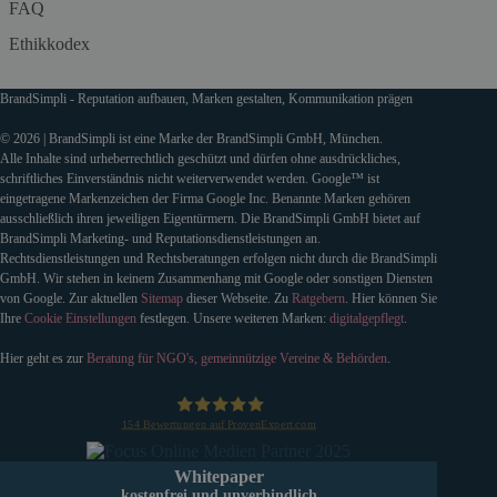
FAQ
Ethikkodex
BrandSimpli - Reputation aufbauen, Marken gestalten, Kommunikation prägen
© 2026 | BrandSimpli ist eine Marke der BrandSimpli GmbH, München.
Alle Inhalte sind urheberrechtlich geschützt und dürfen ohne ausdrückliches,
schriftliches Einverständnis nicht weiterverwendet werden. Google™ ist
eingetragene Markenzeichen der Firma Google Inc. Benannte Marken gehören
ausschließlich ihren jeweiligen Eigentürmern. Die BrandSimpli GmbH bietet auf
BrandSimpli Marketing- und Reputationsdienstleistungen an.
Rechtsdienstleistungen und Rechtsberatungen erfolgen nicht durch die BrandSimpli
GmbH. Wir stehen in keinem Zusammenhang mit Google oder sonstigen Diensten
von Google. Zur aktuellen
Sitemap
dieser Webseite. Zu
Ratgebern
. Hier können Sie
Ihre
Cookie Einstellungen
festlegen. Unsere weiteren Marken:
digitalgepflegt
.
Hier geht es zur
Beratung für NGO's, gemeinnützige Vereine & Behörden
.
154
Bewertungen auf ProvenExpert.com
BrandSimpli GmbH
Whitepaper
kostenfrei und unverbindlich