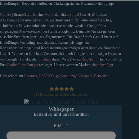
BrandSimpli - Reputation aufbauen, Marken gestalten, Kommunikation prägen
© 2026 | BrandSimpli ist eine Marke der BrandSimpli GmbH, München.
Alle Inhalte sind urheberrechtlich geschützt und dürfen ohne ausdrückliches,
schriftliches Einverständnis nicht weiterverwendet werden. Google™ ist
eingetragene Markenzeichen der Firma Google Inc. Benannte Marken gehören
ausschließlich ihren jeweiligen Eigentürmern. Die BrandSimpli GmbH bietet auf
BrandSimpli Marketing- und Reputationsdienstleistungen an.
Rechtsdienstleistungen und Rechtsberatungen erfolgen nicht durch die BrandSimpli
GmbH. Wir stehen in keinem Zusammenhang mit Google oder sonstigen Diensten
von Google. Zur aktuellen
Sitemap
dieser Webseite. Zu
Ratgebern
. Hier können Sie
Ihre
Cookie Einstellungen
festlegen. Unsere weiteren Marken:
digitalgepflegt
.
Hier geht es zur
Beratung für NGO's, gemeinnützige Vereine & Behörden
.
154
Bewertungen auf ProvenExpert.com
BrandSimpli GmbH
Whitepaper
kostenfrei und unverbindlich
E-Mail