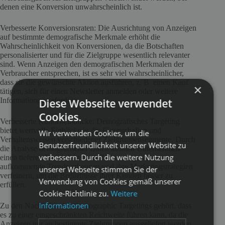
denen eine Konversion unwahrscheinlich ist.
Verbesserte Konversionsraten: Die Ausrichtung von Anzeigen
auf bestimmte demografische Merkmale erhöht die
Wahrscheinlichkeit von Konversionen, da die Botschaften
personalisierter und für die Zielgruppe wesentlich relevanter
sind. Wenn Anzeigen den demografischen Merkmalen der
Verbraucher entsprechen, ist es sehr viel wahrscheinlicher,
dass sie die gewünschte Aktion ausführen, z. B. einen Kauf
×
tätigen, sich für einen Newsletter anmelden oder weitere
Informationen anfordern.
Diese Webseite verwendet
Cookies.
Verbesserte Kundeneinblicke: Demografisches Targeting
bietet wertvolle Einblicke in die Eigenschaften und
Wir verwenden Cookies, um die
Verhaltensweisen verschiedener Zielgruppensegmente. Durch
Benutzerfreundlichkeit unserer Website zu
die Analyse demografischer Daten können Unternehmen
verbessern. Durch die weitere Nutzung
einen tieferen Einblick in ihren Zielmarkt gewinnen,
aufkommende Trends erkennen und ihre Marketingstrategien
unserer Webseite stimmen Sie der
verfeinern, um die Bedürfnisse ihrer Kunden besser zu
Verwendung von Cookies gemäß unserer
erfüllen.
Cookie-Richtlinie zu.
Weitere
Informationen
Zu den Nachteilen des Demographic Targetings gehört, dass
es zu einer eingeschränkten Reichweite führen kann, da die
Anzeigen nur an bestimmte Zielgruppen ausgeliefert werden.