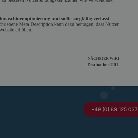
was zu besseren Nutzerbindungskennzahlen wie Verweildauer
chmaschinenoptimierung und sollte sorgfältig verfasst
chriebene Meta-Description kann dazu beitragen, dass Nutzer
 Website erhöhen.
NÄCHSTER
WIKI
Destination-URL
+49 (0) 89 125 037