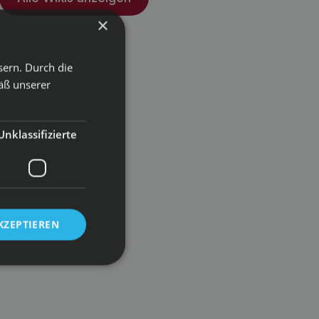
×
sern. Durch die
äß unserer
Unklassifizierte
KZEPTIEREN