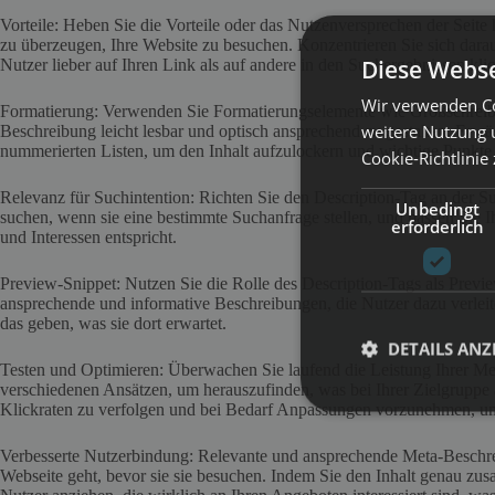
Vorteile: Heben Sie die Vorteile oder das Nutzenversprechen der Seite
zu überzeugen, Ihre Website zu besuchen. Konzentrieren Sie sich dara
Diese Webse
Nutzer lieber auf Ihren Link als auf andere in den Suchergebnissen klic
Wir verwenden Co
Formatierung: Verwenden Sie Formatierungselemente wie Großschreibu
weitere Nutzung 
Beschreibung leicht lesbar und optisch ansprechend zu gestalten. E
nummerierten Listen, um den Inhalt aufzulockern und wichtige Punkte
Cookie-Richtlinie
Relevanz für Suchintention: Richten Sie den Description-Tag an der S
Unbedingt
suchen, wenn sie eine bestimmte Suchanfrage stellen, und passen Sie I
erforderlich
und Interessen entspricht.
Preview-Snippet: Nutzen Sie die Rolle des Description-Tags als Previ
ansprechende und informative Beschreibungen, die Nutzer dazu verleite
das geben, was sie dort erwartet.
DETAILS ANZ
Testen und Optimieren: Überwachen Sie laufend die Leistung Ihrer Me
verschiedenen Ansätzen, um herauszufinden, was bei Ihrer Zielgrupp
Klickraten zu verfolgen und bei Bedarf Anpassungen vorzunehmen, um d
Verbesserte Nutzerbindung: Relevante und ansprechende Meta-Beschre
Webseite geht, bevor sie sie besuchen. Indem Sie den Inhalt genau z