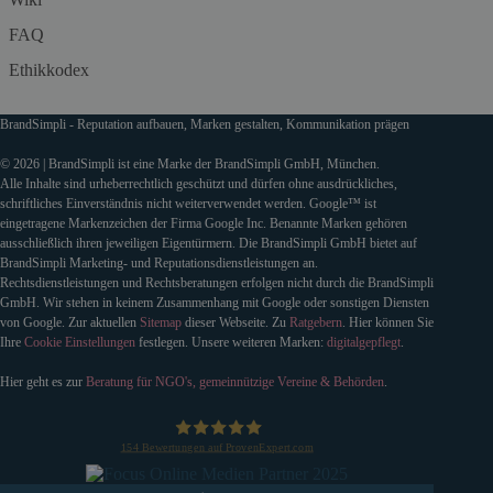
FAQ
Ethikkodex
BrandSimpli - Reputation aufbauen, Marken gestalten, Kommunikation prägen
© 2026 | BrandSimpli ist eine Marke der BrandSimpli GmbH, München.
Alle Inhalte sind urheberrechtlich geschützt und dürfen ohne ausdrückliches,
schriftliches Einverständnis nicht weiterverwendet werden. Google™ ist
eingetragene Markenzeichen der Firma Google Inc. Benannte Marken gehören
ausschließlich ihren jeweiligen Eigentürmern. Die BrandSimpli GmbH bietet auf
BrandSimpli Marketing- und Reputationsdienstleistungen an.
Rechtsdienstleistungen und Rechtsberatungen erfolgen nicht durch die BrandSimpli
GmbH. Wir stehen in keinem Zusammenhang mit Google oder sonstigen Diensten
von Google. Zur aktuellen
Sitemap
dieser Webseite. Zu
Ratgebern
. Hier können Sie
Ihre
Cookie Einstellungen
festlegen. Unsere weiteren Marken:
digitalgepflegt
.
Hier geht es zur
Beratung für NGO's, gemeinnützige Vereine & Behörden
.
154
Bewertungen auf ProvenExpert.com
BrandSimpli GmbH