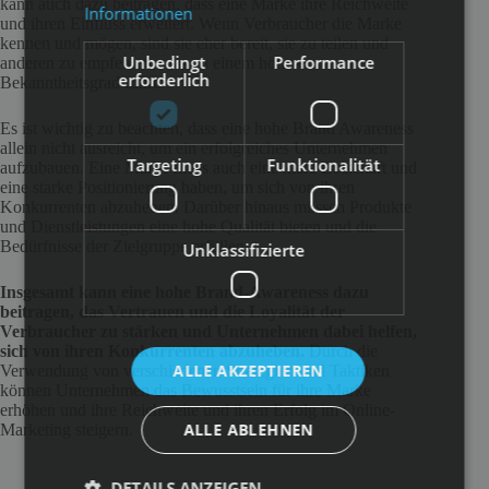
kann auch dazu beitragen, dass eine Marke ihre Reichweite
Informationen
und ihren Einfluss erweitert. Wenn Verbraucher die Marke
kennen und mögen, sind sie eher bereit, sie zu teilen und
Unbedingt
Performance
anderen zu empfehlen, was zu einem höheren
erforderlich
Bekanntheitsgrad führt.
Es ist wichtig zu beachten, dass eine hohe Brand Awareness
allein nicht ausreicht, um ein erfolgreiches Unternehmen
Targeting
Funktionalität
aufzubauen. Eine Marke muss auch eine klare Botschaft und
eine starke Positionierung haben, um sich von ihren
Konkurrenten abzuheben. Darüber hinaus müssen Produkte
und Dienstleistungen eine hohe Qualität bieten und die
Bedürfnisse der Zielgruppe erfüllen.
Unklassifizierte
Insgesamt kann eine hohe Brand-Awareness dazu
beitragen, das Vertrauen und die Loyalität der
Verbraucher zu stärken und Unternehmen dabei helfen,
sich von ihren Konkurrenten abzuheben.
Durch die
ALLE AKZEPTIEREN
Verwendung von verschiedenen Strategien und Taktiken
können Unternehmen das Bewusstsein für ihre Marke
erhöhen und ihre Reichweite und ihren Erfolg im Online-
ALLE ABLEHNEN
Marketing steigern.
DETAILS ANZEIGEN