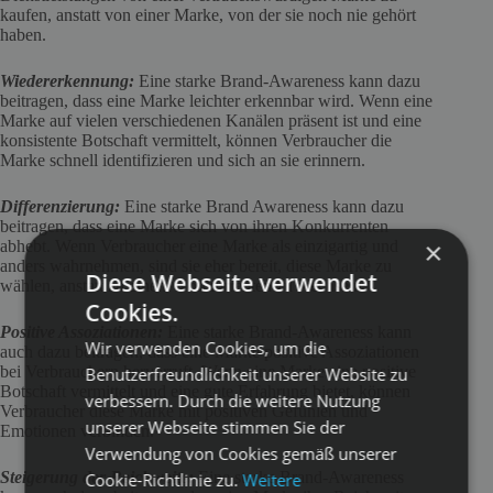
kaufen, anstatt von einer Marke, von der sie noch nie gehört
haben.
Wiedererkennung:
Eine starke Brand-Awareness kann dazu
beitragen, dass eine Marke leichter erkennbar wird. Wenn eine
Marke auf vielen verschiedenen Kanälen präsent ist und eine
konsistente Botschaft vermittelt, können Verbraucher die
Marke schnell identifizieren und sich an sie erinnern.
Differenzierung:
Eine starke Brand Awareness kann dazu
beitragen, dass eine Marke sich von ihren Konkurrenten
×
abhebt. Wenn Verbraucher eine Marke als einzigartig und
anders wahrnehmen, sind sie eher bereit, diese Marke zu
Diese Webseite verwendet
wählen, anstatt zu einem Konkurrenten zu wechseln.
Cookies.
Positive Assoziationen:
Eine starke Brand-Awareness kann
Wir verwenden Cookies, um die
auch dazu beitragen, dass eine Marke positive Assoziationen
bei Verbrauchern hervorruft. Wenn eine Marke eine positive
Benutzerfreundlichkeit unserer Website zu
Botschaft vermittelt und eine gute Erfahrung bietet, können
verbessern. Durch die weitere Nutzung
Verbraucher diese Marke mit positiven Gefühlen und
unserer Webseite stimmen Sie der
Emotionen verbinden.
Verwendung von Cookies gemäß unserer
Steigerung der Reichweite:
Eine starke Brand-Awareness
Cookie-Richtlinie zu.
Weitere