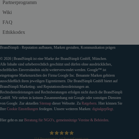
Partnerprogramm
Wiki
FAQ
Ethikkodex
BrandSimpli - Reputation aufbauen, Marken gestalten, Kommunikation prägen
© 2026 | BrandSimpli ist eine Marke der BrandSimpli GmbH, München.
Alle Inhalte sind urheberrechtlich geschützt und dürfen ohne ausdrückliches,
schriftliches Einverständnis nicht weiterverwendet werden. Google™ ist
eingetragene Markenzeichen der Firma Google Inc. Benannte Marken gehören
ausschließlich ihren jeweiligen Eigentürmern. Die BrandSimpli GmbH bietet auf
BrandSimpli Marketing- und Reputationsdienstleistungen an.
Rechtsdienstleistungen und Rechtsberatungen erfolgen nicht durch die BrandSimpli
GmbH. Wir stehen in keinem Zusammenhang mit Google oder sonstigen Diensten
von Google. Zur aktuellen
Sitemap
dieser Webseite. Zu
Ratgebern
. Hier können Sie
Ihre
Cookie Einstellungen
festlegen. Unsere weiteren Marken:
digitalgepflegt
.
Hier geht es zur
Beratung für NGO's, gemeinnützige Vereine & Behörden
.
154
Bewertungen auf ProvenExpert.com