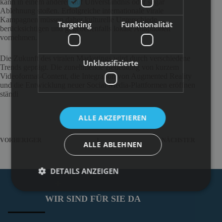
kann in einem anderen auf Unverständnis oder sogar
Ablehnung stoßen. Erfolgreiche internationale virale
Kampagnen müssen daher kulturelle Unterschiede
Targeting
Funktionalität
berücksichtigen und gegebenenfalls lokale Adaptionen
vornehmen.
Die Zukunft des viralen Marketings wird durch verschiedene
Unklassifizierte
Trends geprägt. Die zunehmende Bedeutung von kurzem
Videoformat-Content, die Integration von Augmented Reality
und die Entwicklung neuer Social-Media-Plattformen eröffnen
ständi
ALLE AKZEPTIEREN
VORHERIGER
NÄCHSTER
ALLE ABLEHNEN
DETAILS ANZEIGEN
WIR SIND FÜR SIE DA