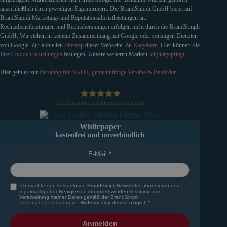
ausschließlich ihren jeweiligen Eigentürmern. Die BrandSimpli GmbH bietet auf
BrandSimpli Marketing- und Reputationsdienstleistungen an.
Rechtsdienstleistungen und Rechtsberatungen erfolgen nicht durch die BrandSimpli
GmbH. Wir stehen in keinem Zusammenhang mit Google oder sonstigen Diensten
von Google. Zur aktuellen
Sitemap
dieser Webseite. Zu
Ratgebern
. Hier können Sie
Ihre
Cookie Einstellungen
festlegen. Unsere weiteren Marken:
digitalgepflegt
.
Hier geht es zur
Beratung für NGO's, gemeinnützige Vereine & Behörden
.
154
Bewertungen auf ProvenExpert.com
BrandSimpli GmbH
Whitepaper
kostenfrei und unverbindlich
E-Mail
Ich möchte den kostenlosen BrandSimpli-Newsletter abonnieren und
regelmäßig über Neuigkeiten informiert werden & stimme der
Verarbeitung meiner Daten gemäß der BrandSimpli
Datenschutzerklärung
zu. Widerruf ist jederzeit möglich."
Anmelden