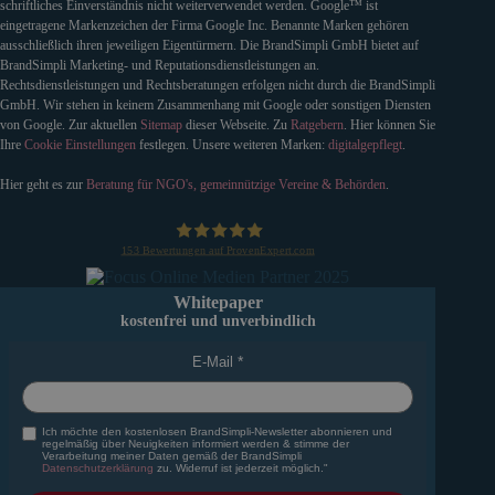
schriftliches Einverständnis nicht weiterverwendet werden. Google™ ist
eingetragene Markenzeichen der Firma Google Inc. Benannte Marken gehören
ausschließlich ihren jeweiligen Eigentürmern. Die BrandSimpli GmbH bietet auf
BrandSimpli Marketing- und Reputationsdienstleistungen an.
Rechtsdienstleistungen und Rechtsberatungen erfolgen nicht durch die BrandSimpli
GmbH. Wir stehen in keinem Zusammenhang mit Google oder sonstigen Diensten
von Google. Zur aktuellen
Sitemap
dieser Webseite. Zu
Ratgebern
. Hier können Sie
Ihre
Cookie Einstellungen
festlegen. Unsere weiteren Marken:
digitalgepflegt
.
Hier geht es zur
Beratung für NGO's, gemeinnützige Vereine & Behörden
.
153
Bewertungen auf ProvenExpert.com
BrandSimpli GmbH
Whitepaper
kostenfrei und unverbindlich
E-Mail
Ich möchte den kostenlosen BrandSimpli-Newsletter abonnieren und
regelmäßig über Neuigkeiten informiert werden & stimme der
Verarbeitung meiner Daten gemäß der BrandSimpli
Datenschutzerklärung
zu. Widerruf ist jederzeit möglich."