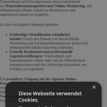
Unternehmen und Einzelpersonen setzen zunehmend
auf
Reputationsmanagement und Online-Monitoring
, um
diffamierende Inhalte schnell zu identifizieren und
angemessen darauf zu reagieren.
Zu den wichtigsten Strategien gehören:
Frühzeitige Identifikation schädlicher
Inhalte:
Durch den Einsatz von Social-Media-
Monitoring und Suchmaschinenanalysen lassen sich
diffamierende Inhalte frühzeitig entdecken.
Schnelle Reaktionen und professionelle
Gegendarstellungen:
Unternehmen und
Einzelpersonen sollten aktiv mit der Öffentlichkeit
kommunizieren und ihre Sichtweise klarstellen, um
Schäden zu begrenzen.
Ein
proaktiver Umgang mit der eigenen Online-
Reputation
kann helfen, negative Auswirkungen zu
×
minimieren. Dazu gehört nicht nur das Überwachen von
Inhalten, sondern auch die gezielte Verbreitung
positiver
Diese Webseite verwendet
Nachrichten, Erfolgsgeschichten und Transparenz
in der
Cookies.
Unternehmenskommunikation.