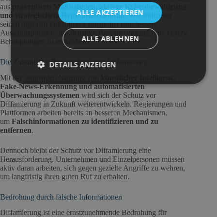
aus
präventiven Maßnahmen, aktiver Krisenbewältigung
ALLE AKZEPTIEREN
und strategischem Reputationsaufbau
. Wer frühzeitig
seinen digitalen Fußabdruck pflegt, hat eine bessere
Ausgangsposition, um negative Berichterstattung oder falsche
ALLE ABLEHNEN
Behauptungen zu entkräften.
Die Zukunft der Bekämpfung von Diffamierung
DETAILS ANZEIGEN
Mit der steigenden Nutzung von
künstlicher Intelligenz,
Fake-News-Erkennung und automatisierten
Überwachungssystemen
wird sich der Schutz vor
Diffamierung in Zukunft weiterentwickeln. Regierungen und
Plattformen arbeiten bereits an besseren Mechanismen,
um
Falschinformationen zu identifizieren und zu
entfernen
.
Dennoch bleibt der Schutz vor Diffamierung eine
Herausforderung. Unternehmen und Einzelpersonen müssen
aktiv daran arbeiten, sich gegen gezielte Angriffe zu wehren,
um langfristig ihren guten Ruf zu erhalten.
Bedrohung durch falsche Informationen
Diffamierung ist eine ernstzunehmende Bedrohung für