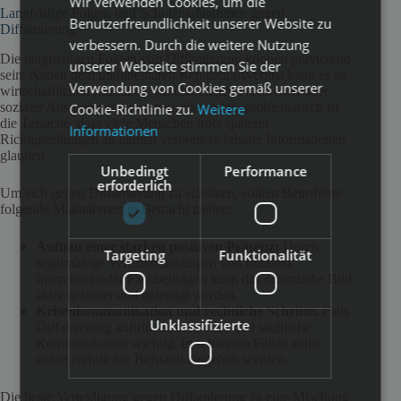
Wir verwenden Cookies, um die
Langfristige Folgen und Schutzmaßnahmen gegen
Benutzerfreundlichkeit unserer Website zu
Diffamierung
verbessern. Durch die weitere Nutzung
Die langfristigen Folgen von Diffamierung können gravierend
unserer Webseite stimmen Sie der
sein. Neben dem unmittelbaren Reputationsverlust kann es zu
Verwendung von Cookies gemäß unserer
wirtschaftlichen Einbußen, geschäftlichen Nachteilen oder
sozialer Ausgrenzung kommen. Besonders problematisch ist
Cookie-Richtlinie zu.
Weitere
die Tatsache, dass viele Menschen trotz späterer
Informationen
Richtigstellungen an einmal verbreitete falsche Informationen
glauben.
Unbedingt
Performance
erforderlich
Um sich gegen Diffamierung zu schützen, sollten Betroffene
folgende Maßnahmen in Betracht ziehen:
Aufbau einer starken positiven Präsenz:
Durch
Targeting
Funktionalität
regelmäßige Veröffentlichungen von Inhalten,
Interviews oder Fachbeiträgen kann das öffentliche Bild
aktiv gestaltet und gefestigt werden.
Krisenkommunikation und rechtliche Schritte:
Falls
Unklassifizierte
Diffamierung auftritt, ist eine klare und sachliche
Kommunikation wichtig. In schweren Fällen sollte
sofort rechtlicher Beistand eingeholt werden.
Die beste Verteidigung gegen Diffamierung ist eine Mischung