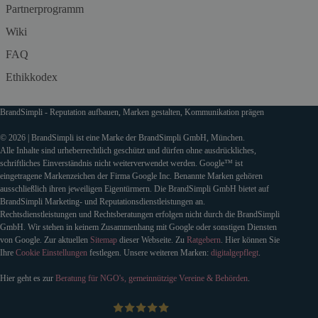
Partnerprogramm
Wiki
FAQ
Ethikkodex
BrandSimpli - Reputation aufbauen, Marken gestalten, Kommunikation prägen
© 2026 | BrandSimpli ist eine Marke der BrandSimpli GmbH, München.
Alle Inhalte sind urheberrechtlich geschützt und dürfen ohne ausdrückliches,
schriftliches Einverständnis nicht weiterverwendet werden. Google™ ist
eingetragene Markenzeichen der Firma Google Inc. Benannte Marken gehören
ausschließlich ihren jeweiligen Eigentürmern. Die BrandSimpli GmbH bietet auf
BrandSimpli Marketing- und Reputationsdienstleistungen an.
Rechtsdienstleistungen und Rechtsberatungen erfolgen nicht durch die BrandSimpli
GmbH. Wir stehen in keinem Zusammenhang mit Google oder sonstigen Diensten
von Google. Zur aktuellen
Sitemap
dieser Webseite. Zu
Ratgebern
. Hier können Sie
Ihre
Cookie Einstellungen
festlegen. Unsere weiteren Marken:
digitalgepflegt
.
Hier geht es zur
Beratung für NGO's, gemeinnützige Vereine & Behörden
.