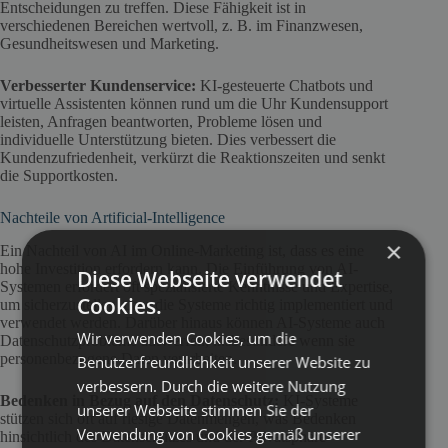
Entscheidungen zu treffen. Diese Fähigkeit ist in
verschiedenen Bereichen wertvoll, z. B. im Finanzwesen,
Gesundheitswesen und Marketing.
Verbesserter Kundenservice:
KI-gesteuerte Chatbots und
virtuelle Assistenten können rund um die Uhr Kundensupport
leisten, Anfragen beantworten, Probleme lösen und
individuelle Unterstützung bieten. Dies verbessert die
Kundenzufriedenheit, verkürzt die Reaktionszeiten und senkt
die Supportkosten.
Nachteile von Artificial-Intelligence
×
Ein Nachteil von AI im Online-Marketing ist, dass es eine
hohe Investition erfordern kann. Die Einführung von AI-
Diese Webseite verwendet
Systemen erfordert oft spezialisierte Kenntnisse und Expertise,
Cookies.
um sicherzustellen, dass die Systeme richtig implementiert und
verwendet werden. Darüber hinaus können AI-Systeme auch
Wir verwenden Cookies, um die
Datenschutzprobleme aufwerfen, insbesondere wenn sie
personenbezogene Daten verarbeiten.
Benutzerfreundlichkeit unserer Website zu
verbessern. Durch die weitere Nutzung
Bedenken in Bezug auf den Datenschutz:
KI-Systeme
unserer Webseite stimmen Sie der
stützen sich oft auf riesige Datenmengen, was Bedenken
Verwendung von Cookies gemäß unserer
hinsichtlich des Datenschutzes und der Privatsphäre