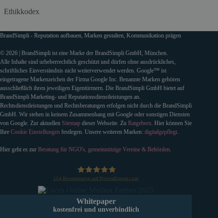
Ethikkodex
BrandSimpli - Reputation aufbauen, Marken gestalten, Kommunikation prägen
© 2026 | BrandSimpli ist eine Marke der BrandSimpli GmbH, München.
Alle Inhalte sind urheberrechtlich geschützt und dürfen ohne ausdrückliches,
schriftliches Einverständnis nicht weiterverwendet werden. Google™ ist
eingetragene Markenzeichen der Firma Google Inc. Benannte Marken gehören
ausschließlich ihren jeweiligen Eigentürmern. Die BrandSimpli GmbH bietet auf
BrandSimpli Marketing- und Reputationsdienstleistungen an.
Rechtsdienstleistungen und Rechtsberatungen erfolgen nicht durch die BrandSimpli
GmbH. Wir stehen in keinem Zusammenhang mit Google oder sonstigen Diensten
von Google. Zur aktuellen
Sitemap
dieser Webseite. Zu
Ratgebern
. Hier können Sie
Ihre
Cookie Einstellungen
festlegen. Unsere weiteren Marken:
digitalgepflegt
.
Hier geht es zur
Beratung für NGO's, gemeinnützige Vereine & Behörden
.
154
Bewertungen auf ProvenExpert.com
BrandSimpli GmbH
Whitepaper
kostenfrei und unverbindlich