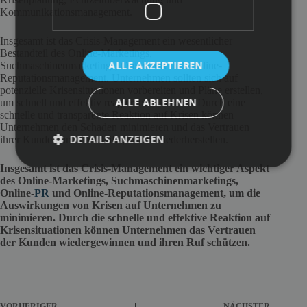
Kommunikationsmanagement.
Insgesamt ist das Crisis-Management ein wesentlicher
Bestandteil des Online-Marketings,
ALLE AKZEPTIEREN
Suchmaschinenmarketings, Online-PR und Online-
Reputationsmanagement. Unternehmen sollten sich auf
potenzielle Krisensituationen vorbereiten und Pläne erstellen,
ALLE ABLEHNEN
um schnell und effektiv reagieren zu können. Durch eine
schnelle und transparente Reaktion auf Krisen können
Unternehmen den Schaden minimieren und das Vertrauen
DETAILS ANZEIGEN
ihrer Kunden und Geschäftspartner wiederherstellen.
Insgesamt ist das Crisis-Management ein wichtiger Aspekt
des Online-Marketings, Suchmaschinenmarketings,
Online-
PR
und Online-Reputationsmanagement, um die
Auswirkungen von Krisen auf Unternehmen zu
minimieren. Durch die schnelle und effektive Reaktion auf
Krisensituationen können Unternehmen das Vertrauen
der Kunden wiedergewinnen und ihren Ruf schützen.
VORHERIGER
NÄCHSTER