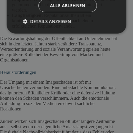
genommen und in die Kommunikation integriert
ALLE ABLEHNEN
werden.
Langfristigkeit
: Reputationsaufbau ist ein
kontinuierlicher Prozess – auch nach einem
DETAILS ANZEIGEN
erfolgreichen Reputationswandel.
Die Erwartungshaltung der Öffentlichkeit an Unternehmen hat
sich in den letzten Jahren stark verändert: Transparenz,
Werteorientierung und soziale Verantwortung spielen heute
eine größere Rolle bei der Bewertung von Marken und
Organisationen.
Herausforderungen
Der Umgang mit einem Imageschaden ist oft mit
Unsicherheiten verbunden. Eine unbedachte Kommunikation,
das Ignorieren öffentlicher Kritik oder eine defensive Haltung
können den Schaden verschlimmern. Auch die emotionale
Aufladung in sozialen Medien erschwert sachliche
Reaktionen.
Zudem wirken sich Imageschäden oft über längere Zeiträume
aus – selbst wenn der eigentliche Anlass längst vergangen ist.
Die digitale Nachvollziehbarkeit führt dazu, dass Fehler oder