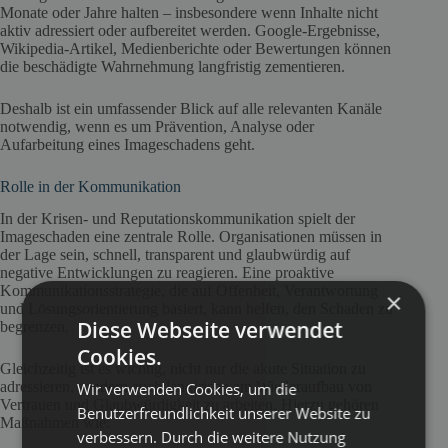
Monate oder Jahre halten – insbesondere wenn Inhalte nicht
aktiv adressiert oder aufbereitet werden. Google-Ergebnisse,
Wikipedia-Artikel, Medienberichte oder Bewertungen können
die beschädigte Wahrnehmung langfristig zementieren.
Deshalb ist ein umfassender Blick auf alle relevanten Kanäle
notwendig, wenn es um Prävention, Analyse oder
Aufarbeitung eines Imageschadens geht.
Rolle in der Kommunikation
In der Krisen- und Reputationskommunikation spielt der
Imageschaden eine zentrale Rolle. Organisationen müssen in
der Lage sein, schnell, transparent und glaubwürdig auf
negative Entwicklungen zu reagieren. Eine proaktive
Kommunikationsstrategie, die auf Offenheit, Verantwortung
×
und Lösungsorientierung basiert, kann helfen, den Schaden zu
Diese Webseite verwendet
begrenzen.
Cookies.
Gleichzeitig ist es wichtig, nicht nur die akute Situation zu
adressieren, sondern auch langfristig am Wiederaufbau von
Wir verwenden Cookies, um die
Vertrauen und Glaubwürdigkeit zu arbeiten. Hierzu gehören
Benutzerfreundlichkeit unserer Website zu
Maßnahmen wie:
verbessern. Durch die weitere Nutzung