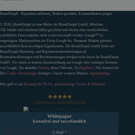
BrandSimpli - Reputation aufbauen, Marken gestalten, Kommunikation prägen
© 2026 | BrandSimpli ist eine Marke der BrandSimpli GmbH, München.
Alle Inhalte sind urheberrechtlich geschützt und dürfen ohne ausdrückliches,
schriftliches Einverständnis nicht weiterverwendet werden. Google™ ist
eingetragene Markenzeichen der Firma Google Inc. Benannte Marken gehören
ausschließlich ihren jeweiligen Eigentürmern. Die BrandSimpli GmbH bietet auf
BrandSimpli Marketing- und Reputationsdienstleistungen an.
Rechtsdienstleistungen und Rechtsberatungen erfolgen nicht durch die BrandSimpli
GmbH. Wir stehen in keinem Zusammenhang mit Google oder sonstigen Diensten
von Google. Zur aktuellen
Sitemap
dieser Webseite. Zu
Ratgebern
. Hier können Sie
Ihre
Cookie Einstellungen
festlegen. Unsere weiteren Marken:
digitalgepflegt
.
Hier geht es zur
Beratung für NGO's, gemeinnützige Vereine & Behörden
.
154
Bewertungen auf ProvenExpert.com
BrandSimpli GmbH
Whitepaper
kostenfrei und unverbindlich
E-Mail