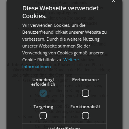
×
Analysen zu Branchentrends
Diese Webseite verwendet
Erstellung von Vergleichsstudien oder
Benchmarking-Reports
Cookies.
Entwicklung von Prognosen und
Zukunftsszenarien für die Branche
Wir verwenden Cookies, um die
Zusätzliche Strategien:
Benutzerfreundlichkeit unserer Website zu
Implementierung eines transparenten
verbessern. Durch die weitere Nutzung
Kundenfeedback-Systems
Erstellung von Produktvergleichen und
unserer Webseite stimmen Sie der
Features-Übersichten
Verwendung von Cookies gemäß unserer
Durchführung und Veröffentlichung von
Cookie-Richtlinie zu.
Weitere
Branchenumfragen oder -studien
Intent- und Evaluation-Phasen
: In diesen Phasen
Informationen
nähern sich potenzielle Kunden der Kaufentscheidung
und evaluieren final die Optionen.
Unbedingt
Performance
Gezielte PR-Kampagnen:
erforderlich
Entwicklung von zeitlich begrenzten,
aktionsorientierten Kampagnen
Nutzung von Urgency-Elementen in der
Kommunikation
Targeting
Funktionalität
Integration von PR-Botschaften in
Verkaufsförderungsaktionen
Kundenrezensionen und Testimonials:
Aktive Förderung und Sammlung von
Kundenrezensionen
Unklassifizierte