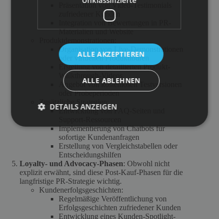
Präsentation von Video-Testimonials
zufriedener Kunden
Integration von Bewertungen in PR-
Materialien und Website
Produktdemonstrationen:
Organisation von Live-Demonstrationen
ALLE AKZEPTIEREN
oder virtuellen Produkttouren
Erstellung von detaillierten Produkt-
Walkthrough-Videos
ALLE ABLEHNEN
Angebot von kostenlosen Testversionen
oder Probeperioden
Zusätzliche Strategien:
DETAILS ANZEIGEN
Entwicklung von FAQ-Seiten und
Support-Ressourcen
Implementierung von Chatbots für
sofortige Kundenanfragen
Erstellung von Vergleichstabellen oder
Entscheidungshilfen
Loyalty- und Advocacy-Phasen
: Obwohl nicht
explizit erwähnt, sind diese Post-Kauf-Phasen für die
langfristige PR-Strategie wichtig.
Kundenerfolgsgeschichten:
Regelmäßige Veröffentlichung von
Erfolgsgeschichten zufriedener Kunden
Entwicklung eines Kunden-Spotlight-