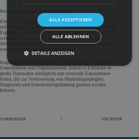
Herausforderungen beim Data-Mining
ALLE AKZEPTIEREN
Eine der Herausforderungen beim Data-Mining ist es,
sicherzustellen, dass die Datenqualität hoch ist und dass die
Ergebnisse auf eine sinnvolle Weise interpretiert werden. Ein
ALLE ABLEHNEN
weiteres Problem ist die Einhaltung von Datenschutz- und
Sicherheitsrichtlinien, insbesondere bei der Verarbeitung
sensibler Daten wie Gesundheitsdaten.
DETAILS ANZEIGEN
Insgesamt bietet Data-Mining jedoch erhebliche Vorteile für
Unternehmen und Organisationen, indem es Einblicke in
große Datensätze ermöglicht und wertvolle Erkenntnisse
liefert, die zur Verbesserung von Marketingstrategien,
Diagnosen und Entscheidungsfindung genutzt werden
können.
VORHERIGER
NÄCHSTER