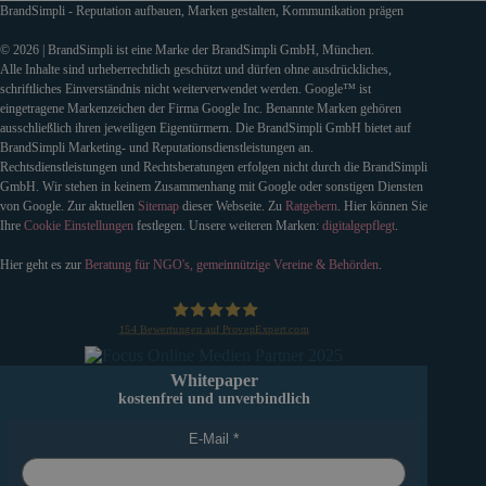
BrandSimpli - Reputation aufbauen, Marken gestalten, Kommunikation prägen
© 2026 | BrandSimpli ist eine Marke der BrandSimpli GmbH, München.
Alle Inhalte sind urheberrechtlich geschützt und dürfen ohne ausdrückliches,
schriftliches Einverständnis nicht weiterverwendet werden. Google™ ist
eingetragene Markenzeichen der Firma Google Inc. Benannte Marken gehören
ausschließlich ihren jeweiligen Eigentürmern. Die BrandSimpli GmbH bietet auf
BrandSimpli Marketing- und Reputationsdienstleistungen an.
Rechtsdienstleistungen und Rechtsberatungen erfolgen nicht durch die BrandSimpli
GmbH. Wir stehen in keinem Zusammenhang mit Google oder sonstigen Diensten
von Google. Zur aktuellen
Sitemap
dieser Webseite. Zu
Ratgebern
. Hier können Sie
Ihre
Cookie Einstellungen
festlegen. Unsere weiteren Marken:
digitalgepflegt
.
Hier geht es zur
Beratung für NGO's, gemeinnützige Vereine & Behörden
.
154
Bewertungen auf ProvenExpert.com
BrandSimpli GmbH
Whitepaper
kostenfrei und unverbindlich
E-Mail