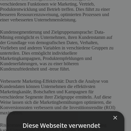
verschiedenen Funktionen wie Marketing, Vertrieb,
Produktentwicklung und Betrieb treffen. Dies führt zu einer
besseren Ressourcenzuweisung, optimierten Prozessen und
einer verbesserten Unternehmensleistung.
Kundensegmentierung und Zielgruppenansprache: Data-
Mining ermöglicht es Unternehmen, ihren Kundenstamm auf
der Grundlage von demografischen Daten, Verhalten,
Vorlieben und anderen Variablen in verschiedene Gruppen zu
unterteilen. Dies ermöglicht individuellere
Marketingkampagnen, Produktempfehlungen und
Kundenerfahrungen, was zu einer höheren
Kundenzufriedenheit und -treue führt.
Verbesserte Marketing-Effektivität: Durch die Analyse von
Kundendaten können Unternehmen die effektivsten
Marketingkanäle, Botschaften und Kampagnen für
verschiedene Segmente ihrer Zielgruppe ermitteln. Auf diese
Weise lassen sich die Marketingbemühungen optimieren, die
Konversionsraten verbessern und die Investitionsrendite (ROI)
maximieren.
×
Diese Webseite verwendet
Risikomanagement und Betrugsaufdeckung: Data Mining
kann Unternehmen dabei helfen, Risiken, Betrug und