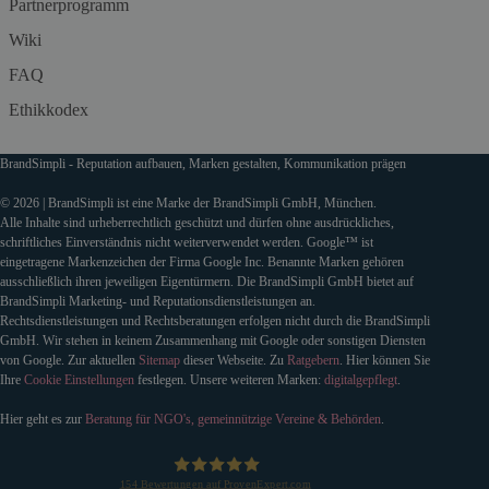
Partnerprogramm
Wiki
FAQ
Ethikkodex
BrandSimpli - Reputation aufbauen, Marken gestalten, Kommunikation prägen
© 2026 | BrandSimpli ist eine Marke der BrandSimpli GmbH, München.
Alle Inhalte sind urheberrechtlich geschützt und dürfen ohne ausdrückliches,
schriftliches Einverständnis nicht weiterverwendet werden. Google™ ist
eingetragene Markenzeichen der Firma Google Inc. Benannte Marken gehören
ausschließlich ihren jeweiligen Eigentürmern. Die BrandSimpli GmbH bietet auf
BrandSimpli Marketing- und Reputationsdienstleistungen an.
Rechtsdienstleistungen und Rechtsberatungen erfolgen nicht durch die BrandSimpli
GmbH. Wir stehen in keinem Zusammenhang mit Google oder sonstigen Diensten
von Google. Zur aktuellen
Sitemap
dieser Webseite. Zu
Ratgebern
. Hier können Sie
Ihre
Cookie Einstellungen
festlegen. Unsere weiteren Marken:
digitalgepflegt
.
Hier geht es zur
Beratung für NGO's, gemeinnützige Vereine & Behörden
.
154
Bewertungen auf ProvenExpert.com