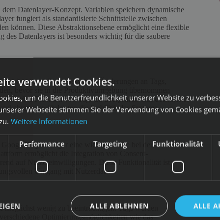
d dem Datenlayer-Konzept. Variablen speichern dynamische
er fungiert als standardisierte Schnittstelle zwischen
en können. Diese Abstraktionsebene ermöglicht eine flexible
es Datenlayers ist besonders wichtig für die saubere
ite verwendet Cookies.
en Versions- und Freigabesystem. Änderungen an Tags,
erden, bevor sie in die Produktivumgebung übernommen
okies, um die Benutzerfreundlichkeit unserer Website zu verbes
 korrekte Funktion von Tags zu überprüfen. Ein detailliertes
ukehren, gewährleisten die Stabilität des Systems.
unserer Webseite stimmen Sie der Verwendung von Cookies gem
 zu.
Weitere Informationen
Performance
Targeting
Funktionalität
Google Tag Manager eine wichtige Rolle bei der
ttform ermöglicht die Integration von Consent-
nd auf Nutzereinwilligungen. Diese Funktionalität ist
rtungsvollen Umgang mit Nutzerdaten.
EIGEN
ALLE ABLEHNEN
ALLE A
e möglichst wenig zu beeinträchtigen. Tags werden
t verschiedene Optimierungsmöglichkeiten wie das