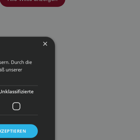
×
sern. Durch die
äß unserer
Unklassifizierte
KZEPTIEREN