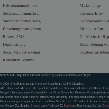
Krisenkommunikation
Markenpflege
Suchmaschinenmarketing
Streisand-Effekt
Suchmaschinenwerbung
Suchergebnisse ve
Bewertungsmanagement
Mein guter Ruf
Reverse SEO
Die Macht der Rep
Digitalisierung
Rufschädigung ver
Social Media Marketing
Shitstorm im Intern
Kostenfreie Analyse
BrandSimpli - Reputation aufbauen, Marken gestalten, Kommunikation prägen
© 2026 | BrandSimpli ist eine Marke der BrandSimpli GmbH, München.
Alle Inhalte sind urheberrechtlich geschützt und dürfen ohne ausdrückliches, schriftliches Ein
Google™ ist eingetragene Markenzeichen der Firma Google Inc. Benannte Marken gehören auss
Die BrandSimpli GmbH bietet auf BrandSimpli Marketing- und Reputationsdienstleistungen an
Rechtsberatungen erfolgen nicht durch die BrandSimpli GmbH. Wir stehen in keinem Zusamm
von Google. Zur aktuellen
Sitemap
dieser Webseite. Zu
Ratgebern
. Hier können Sie Ihre
Cooki