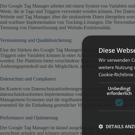
Der Google Tag Manager arbeitet mit einem System von Variablen un
Werte, die in Tags und Triggern verwendet werden können. Der Datenlay
Website und Tag Manager, über die strukturierte Daten übergeben werd
und wartbare Implementation von Tracking-Lösungen. Die Verwendung d
Trennung von Datenerfassung und Website-Funktionalität.
Versionierung und Qualitätssicherung
Diese Webse
Eine der Stärken des Google Tag Managers liegt in seinem ausgereift
Triggern oder Variablen können in einer Arbeitsumgebung getestet w
Wir verwenden Co
werden. Die Plattform bietet verschiedene Debug-Möglichkeiten, um die
Änderungsprotokoll und die Möglichkeit, zu früheren Versionen zurückz
weitere Nutzung 
Cookie-Richtlinie
Datenschutz und Compliance
Unbedingt
Im Kontext von Datenschutzanforderungen wie der DSGVO spielt der 
erforderlich
datenschutzkonformen Implementation von Tracking-Lösungen. Die Pla
Management-Systemen und die regelbasierte Steuerung von Tags basiere
essentiell für die Einhaltung gesetzlicher Vorgaben und den verantwo
Performance und Optimierung
DETAILS ANZ
Der Google Tag Manager ist darauf ausgelegt, die Website-Performanc
asynchron geladen und können priorisiert werden. Die Plattform biete