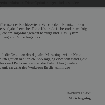
erinteraktionen. Diese Optimierungen sind besonders
e.
ifferenziertes Rechtesystem. Verschiedene Benutzerrollen
he Aufgabenbereiche. Diese Kontrolle ist besonders wichtig
n, die am Tag-Management beteiligt sind. Das System
waltung von Marketing-Tags.
lt die Evolution des digitalen Marketings wider. Neue
 Integration mit Server-Side-Tagging erweitern ständig die
hutz und Performance wird die Entwicklung weiterer
amit ein zentrales Werkzeug für die technische
NÄCHSTER
WIKI
GEO-Targeting