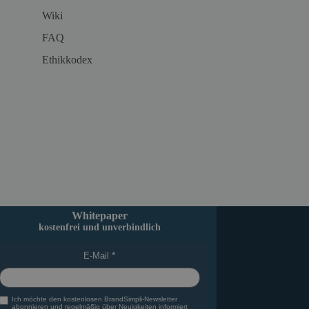
Wiki
FAQ
Ethikkodex
Whitepaper
kostenfrei und unverbindlich
E-Mail
Ich möchte den kostenlosen BrandSimpli-Newsletter
abonnieren und regelmäßig über Neuigkeiten informiert