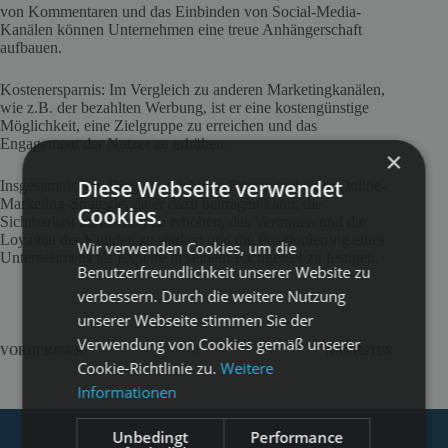
von Kommentaren und das Einbinden von Social-Media-
Kanälen können Unternehmen eine treue Anhängerschaft
aufbauen.
Kostenersparnis: Im Vergleich zu anderen Marketingkanälen,
wie z.B. der bezahlten Werbung, ist er eine kostengünstige
Möglichkeit, eine Zielgruppe zu erreichen und das
Engagement der Nutzer zu erhöhen.
×
Diese Webseite verwendet
Insgesamt ist ein Blog ein wichtiger Bestandteil einer Online-
Marketing-Strategie, da er dazu beitragen kann, die
Cookies.
Sichtbarkeit im Internet zu erhöhen, das Vertrauen und die
Loyalität der Kunden zu stärken und die Positionierung eines
Wir verwenden Cookies, um die
Unternehmens als Experte in seinem Fachgebiet zu festigen.
Benutzerfreundlichkeit unserer Website zu
verbessern. Durch die weitere Nutzung
unserer Webseite stimmen Sie der
Verwendung von Cookies gemäß unserer
VORHERIGER
NÄCHSTER
Cookie-Richtlinie zu.
Weitere
Informationen
Unbedingt
Performance