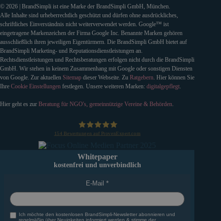
© 2026 | BrandSimpli ist eine Marke der BrandSimpli GmbH, München.
Alle Inhalte sind urheberrechtlich geschützt und dürfen ohne ausdrückliches,
schriftliches Einverständnis nicht weiterverwendet werden. Google™ ist
eingetragene Markenzeichen der Firma Google Inc. Benannte Marken gehören
ausschließlich ihren jeweiligen Eigentürmern. Die BrandSimpli GmbH bietet auf
BrandSimpli Marketing- und Reputationsdienstleistungen an.
Rechtsdienstleistungen und Rechtsberatungen erfolgen nicht durch die BrandSimpli
GmbH. Wir stehen in keinem Zusammenhang mit Google oder sonstigen Diensten
von Google. Zur aktuellen
Sitemap
dieser Webseite. Zu
Ratgebern
. Hier können Sie
Ihre
Cookie Einstellungen
festlegen. Unsere weiteren Marken:
digitalgepflegt
.
Hier geht es zur
Beratung für NGO's, gemeinnützige Vereine & Behörden
.
154
Bewertungen auf ProvenExpert.com
BrandSimpli GmbH
Whitepaper
kostenfrei und unverbindlich
E-Mail
Ich möchte den kostenlosen BrandSimpli-Newsletter abonnieren und
regelmäßig über Neuigkeiten informiert werden & stimme der