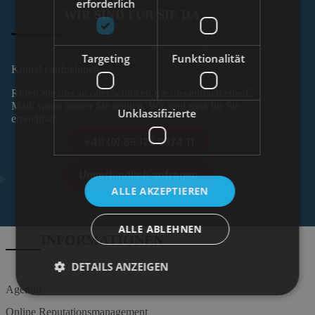
erforderlich
WIR SIND FÜR SIE DA
Targeting
Funktionalität
Kontakt aufnehmen
Rufen Sie uns an oder schicken Sie uns einfach eine E-
Mail, wann immer Sie wollen. Wir sind stets für Sie
Unklassifizierte
erreichbar.
+49 (0) 89 125 0374 11
Unverbindlich anfragen
ALLE AKZEPTIEREN
ALLE ABLEHNEN
INFORMATIONEN
DETAILS ANZEIGEN
Agentur
Online Reputationsmanagement